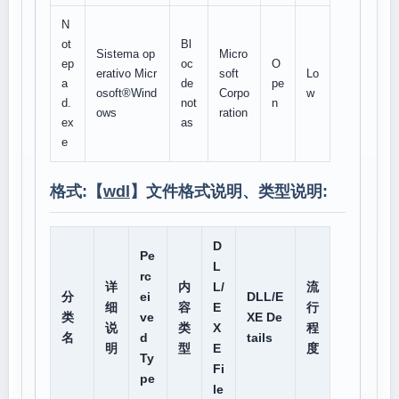
N
ot
Bl
Sistema op
Micro
ep
oc
O
erativo Micr
soft
Lo
a
de
pe
osoft®Wind
Corpo
w
d.
not
n
ows
ration
ex
as
e
格式:【
wdl
】文件格式说明、类型说明:
D
Pe
L
rc
详
内
L/
流
分
ei
DLL/E
细
容
E
行
类
ve
XE De
说
类
X
程
名
d
tails
明
型
E
度
Ty
Fi
pe
le