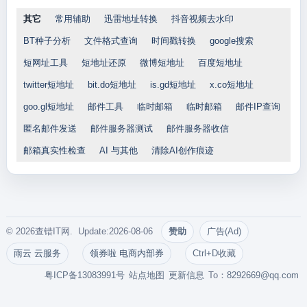
其它
常用辅助
迅雷地址转换
抖音视频去水印
BT种子分析
文件格式查询
时间戳转换
google搜索
短网址工具
短地址还原
微博短地址
百度短地址
twitter短地址
bit.do短地址
is.gd短地址
x.co短地址
goo.gl短地址
邮件工具
临时邮箱
临时邮箱
邮件IP查询
匿名邮件发送
邮件服务器测试
邮件服务器收信
邮箱真实性检查
AI 与其他
清除AI创作痕迹
© 2026查错IT网. Update:2026-08-06
赞助
广告(Ad)
雨云 云服务
领券啦 电商内部券
Ctrl+D收藏
粤ICP备13083991号
站点地图
更新信息
To：
8292669@qq.com