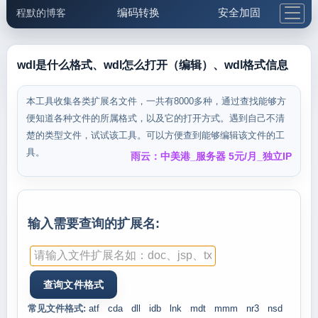
编码转换
安全加固
程默的博客
格式化与前端
网络工具
IP与域名
邮件工具
生活便民
更多工具
wdl是什么格式、wdl怎么打开（编辑）、wdl格式信息
5.1支付宝大红包
本工具收集各类扩展名文件，一共有8000多种，通过查找能够方
便知道各种文件的所属格式，以及它的打开方式。遇到自己不清
楚的类型文件，试试该工具。可以方便查到能够编辑该文件的工
具。
雨云：中美港_服务器 5元/月_独立IP
输入需要查询的扩展名:
常见文件格式:
atf
cda
dll
idb
lnk
mdt
mmm
nr3
nsd