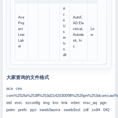
A
c
Ace
AutoC
e
Proj
AD Ele
U
ect
ctrical,
Lo
s
Line
Autode
w
er
Lab
sk, In
Ic
el
c.
o.
dll
大家查询的文件格式
aca
cex
com%252fa%253ff%253d2142030098%2526pn%253dcomcast%
etd
evrc
ezconfig
img
kro
lmk
mbm
msc_aq
pgn
potm
prefs
pyo
xweb3asmx
xweb3xsl
zdf
zx84
042