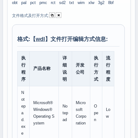
obt
pal
pct
pmc
rct
sd2
txt
wim
xlw
3g2
8bf
文件格式及打开方式:
格式:【
wdl
】文件打开编辑方式信息:
执
详
执
流
行
细
开发
行
行
产品名称
程
说
公司
方
程
序
明
式
度
N
ot
Microsoft®
Micro
ep
No
O
Windows®
soft
Lo
a
tep
pe
Operating S
Corpo
w
d.
ad
n
ystem
ration
ex
e