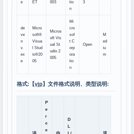
e
ET
003
tio
3
n
Mi
de
Micro
cro
Micros
ve
soft®
sof
M
oft Vis
n
Visua
t C
ed
ual St
Open
v.
l Stud
orp
iu
udio 2
ex
io®20
ora
m
005
e
05
tio
n
格式:【
vjp
】文件格式说明、类型说明:
P
e
r
D
c
L
e
详
内
L/
流