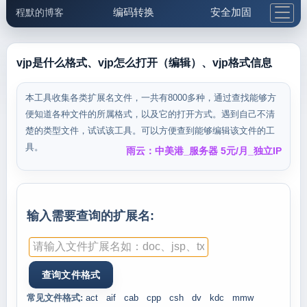
编码转换
安全加固
程默的博客
格式化与前端
网络工具
IP与域名
邮件工具
生活便民
更多工具
vjp是什么格式、vjp怎么打开（编辑）、vjp格式信息
5.1支付宝大红包
本工具收集各类扩展名文件，一共有8000多种，通过查找能够方
便知道各种文件的所属格式，以及它的打开方式。遇到自己不清
楚的类型文件，试试该工具。可以方便查到能够编辑该文件的工
具。
雨云：中美港_服务器 5元/月_独立IP
输入需要查询的扩展名:
常见文件格式:
act
aif
cab
cpp
csh
dv
kdc
mmw