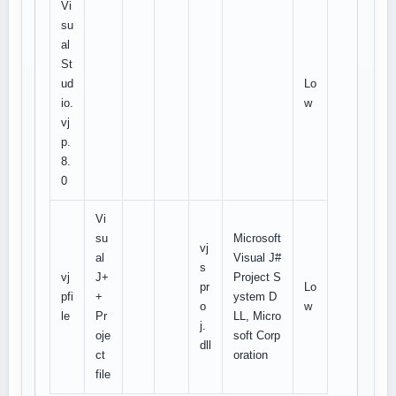
Vi
su
al
St
ud
Lo
io.
w
vj
p.
8.
0
Vi
su
Microsoft
vj
al
Visual J#
s
vj
J+
Project S
pr
Lo
pfi
+
ystem D
o
w
le
Pr
LL, Micro
j.
oje
soft Corp
dll
ct
oration
file