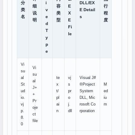
分
i
DLL/EX
细
容
E
行
类
v
E Detail
说
类
X
程
名
e
s
明
型
E
度
d
Fi
T
le
y
p
e
Vi
Vi
su
su
al
te
vj
Visual J#
al
St
x
s
®Project
M
J+
ud
t/
pr
System
ed
+
io.
pl
o
DLL, Mic
iu
Pr
vj
ai
j.
rosoft Co
m
oje
p.
n
dll
rporation
ct
8.
file
0