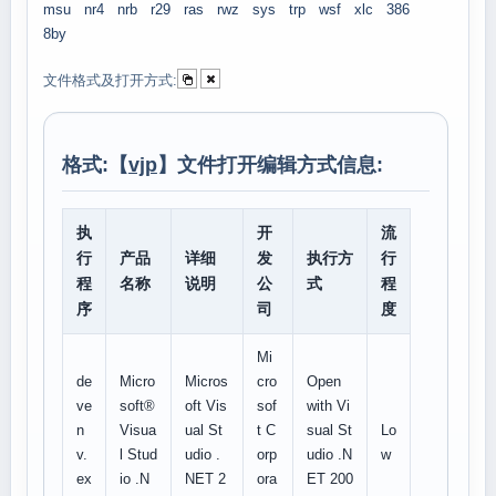
msu
nr4
nrb
r29
ras
rwz
sys
trp
wsf
xlc
386
8by
文件格式及打开方式:
格式:【
vjp
】文件打开编辑方式信息:
执
开
流
行
产品
详细
发
执行方
行
程
名称
说明
公
式
程
序
司
度
Mi
de
Micro
Micros
cro
Open
ve
soft®
oft Vis
sof
with Vi
n
Visua
ual St
t C
sual St
Lo
v.
l Stud
udio .
orp
udio .N
w
ex
io .N
NET 2
ora
ET 200