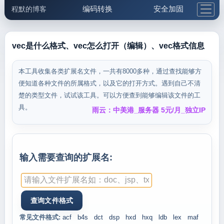
编码转换
安全加固
程默的博客
格式化与前端
网络工具
IP与域名
邮件工具
生活便民
更多工具
vec是什么格式、vec怎么打开（编辑）、vec格式信息
5.1支付宝大红包
本工具收集各类扩展名文件，一共有8000多种，通过查找能够方
便知道各种文件的所属格式，以及它的打开方式。遇到自己不清
楚的类型文件，试试该工具。可以方便查到能够编辑该文件的工
具。
雨云：中美港_服务器 5元/月_独立IP
输入需要查询的扩展名:
常见文件格式:
acf
b4s
dct
dsp
hxd
hxq
ldb
lex
maf