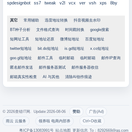
spdesignbot
ss7
tweak
v2l
vcx
ver
vsh
xps
8by
其它
常用辅助
迅雷地址转换
抖音视频去水印
BT种子分析
文件格式查询
时间戳转换
google搜索
短网址工具
短地址还原
微博短地址
百度短地址
twitter短地址
bit.do短地址
is.gd短地址
x.co短地址
goo.gl短地址
邮件工具
临时邮箱
临时邮箱
邮件IP查询
匿名邮件发送
邮件服务器测试
邮件服务器收信
邮箱真实性检查
AI 与其他
清除AI创作痕迹
© 2026查错IT网. Update:2026-08-06
赞助
广告(Ad)
雨云 云服务
领券啦 电商内部券
Ctrl+D收藏
粤ICP备13083991号
站点地图
更新信息
To：
8292669@qq.com