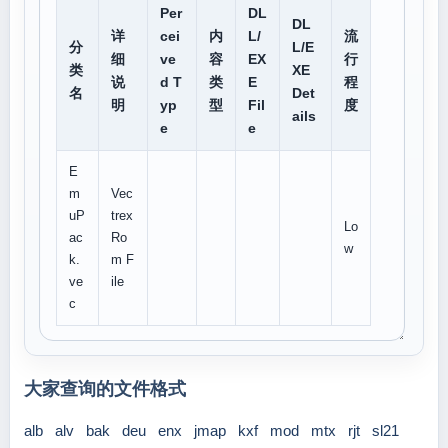
Per
DL
DL
详
cei
内
L/
流
分
L/E
细
ve
容
EX
行
类
XE
说
d T
类
E
程
名
Det
明
yp
型
Fil
度
ails
e
e
E
m
Vec
uP
trex
Lo
ac
Ro
w
k.
m F
ve
ile
c
大家查询的文件格式
alb
alv
bak
deu
enx
jmap
kxf
mod
mtx
rjt
sl21