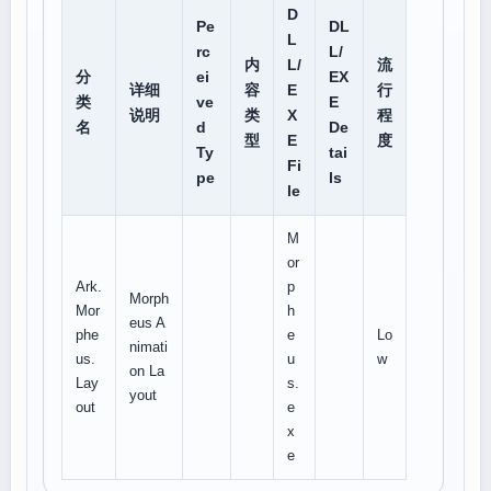
D
Pe
DL
L
rc
L/
内
L/
流
分
ei
EX
详细
容
E
行
类
ve
E
说明
类
X
程
名
d
De
型
E
度
Ty
tai
Fi
pe
ls
le
M
or
Ark.
p
Morph
Mor
h
eus A
phe
e
Lo
nimati
us.
u
w
on La
Lay
s.
yout
out
e
x
e