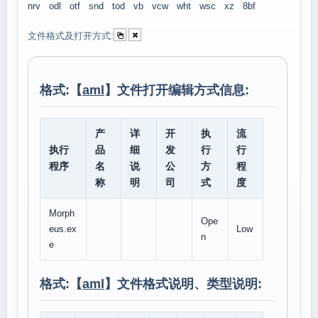
nrv
odl
otf
snd
tod
vb
vcw
wht
wsc
xz
8bf
文件格式及打开方式:
格式:【
aml
】文件打开编辑方式信息:
产
详
开
执
流
执行
品
细
发
行
行
程序
名
说
公
方
程
称
明
司
式
度
Morph
Ope
eus.ex
Low
n
e
格式:【
aml
】文件格式说明、类型说明: