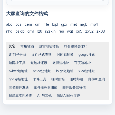
大家查询的文件格式
abc
bcs
cem
dmi
file
fxpl
gpx
met
mgb
mp4
nhd
psjob
qml
r20
r2skin
rep
wgt
xg5
zx92
zx93
其它
常用辅助
迅雷地址转换
抖音视频去水印
BT种子分析
文件格式查询
时间戳转换
google搜索
短网址工具
短地址还原
微博短地址
百度短地址
twitter短地址
bit.do短地址
is.gd短地址
x.co短地址
goo.gl短地址
邮件工具
临时邮箱
临时邮箱
邮件IP查询
匿名邮件发送
邮件服务器测试
邮件服务器收信
邮箱真实性检查
AI 与其他
清除AI创作痕迹