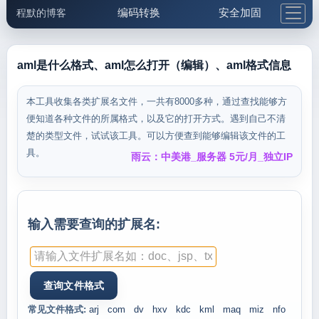
编码转换
安全加固
程默的博客
格式化与前端
网络工具
IP与域名
邮件工具
生活便民
更多工具
aml是什么格式、aml怎么打开（编辑）、aml格式信息
5.1支付宝大红包
本工具收集各类扩展名文件，一共有8000多种，通过查找能够方
便知道各种文件的所属格式，以及它的打开方式。遇到自己不清
楚的类型文件，试试该工具。可以方便查到能够编辑该文件的工
具。
雨云：中美港_服务器 5元/月_独立IP
输入需要查询的扩展名:
常见文件格式:
arj
com
dv
hxv
kdc
kml
maq
miz
nfo