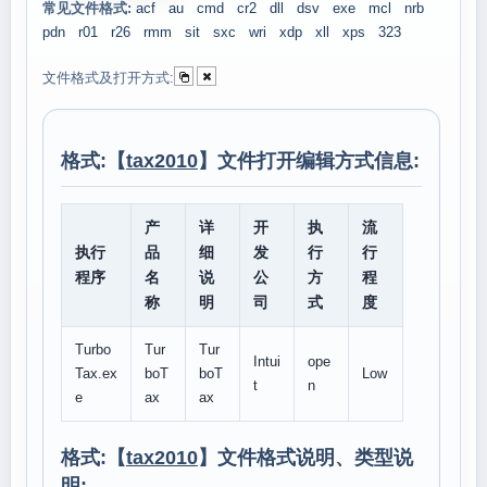
常见文件格式:
acf
au
cmd
cr2
dll
dsv
exe
mcl
nrb
pdn
r01
r26
rmm
sit
sxc
wri
xdp
xll
xps
323
文件格式及打开方式:
格式:【
tax2010
】文件打开编辑方式信息:
产
详
开
执
流
执行
品
细
发
行
行
程序
名
说
公
方
程
称
明
司
式
度
Turbo
Tur
Tur
Intui
ope
Tax.ex
boT
boT
Low
t
n
e
ax
ax
格式:【
tax2010
】文件格式说明、类型说
明: