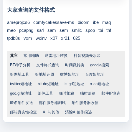
大家查询的文件格式
ameprojcs6
comfycakessave-ms
dicom
ibe
maq
meo
pcapng
sa4
sam
sem
smlic
spop
tbi
thf
tpdb8s
vxm
wcinv
x07
xr21
025
其它
常用辅助
迅雷地址转换
抖音视频去水印
BT种子分析
文件格式查询
时间戳转换
google搜索
短网址工具
短地址还原
微博短地址
百度短地址
twitter短地址
bit.do短地址
is.gd短地址
x.co短地址
goo.gl短地址
邮件工具
临时邮箱
临时邮箱
邮件IP查询
匿名邮件发送
邮件服务器测试
邮件服务器收信
邮箱真实性检查
AI 与其他
清除AI创作痕迹