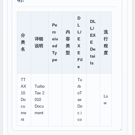
D
DL
Pe
L
L/
rc
内
L/
流
分
EX
详细
eiv
容
E
行
类
E
说明
ed
类
X
程
名
De
Ty
型
E
度
tai
pe
Fil
ls
e
TT
Tu
AX
Turbo
rb
10.
Tax 2
oT
Lo
Do
010
ax
w
cu
Docu
Do
me
ment
c.i
nt
co