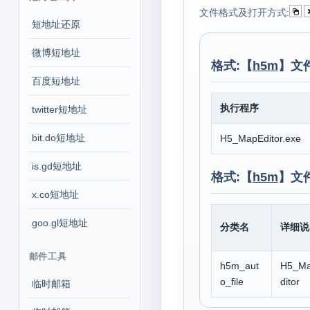
文件格式及打开方式:
短地址还原
微博短地址
格式:【
h5m
】文
百度短地址
执行程序
twitter短地址
bit.do短地址
H5_MapEditor.exe
is.gd短地址
格式:【
h5m
】文
x.co短地址
goo.gl短地址
分类名
详细说
邮件工具
h5m_aut
H5_M
o_file
ditor
临时邮箱