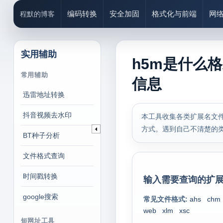
编码转换
安全加固
格式化与前端
网
程默的博客
实用辅助
h5m是什么
常用辅助
信息
迅雷地址转换
抖音视频去水印
本工具收集各类扩展名文件
方式。遇到自己不清楚的
BT种子分析
文件格式查询
时间戳转换
输入需要查询的扩展
google搜索
常见文件格式:
ahs
chm
web
xlm
xsc
短网址工具