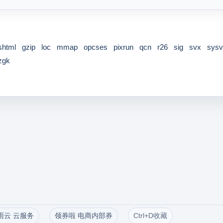
shtml
gzip
loc
mmap
opcses
pixrun
qcn
r26
sig
svx
sysv
zgk
雨云 云服务
领券啦 电商内部券
Ctrl+D收藏