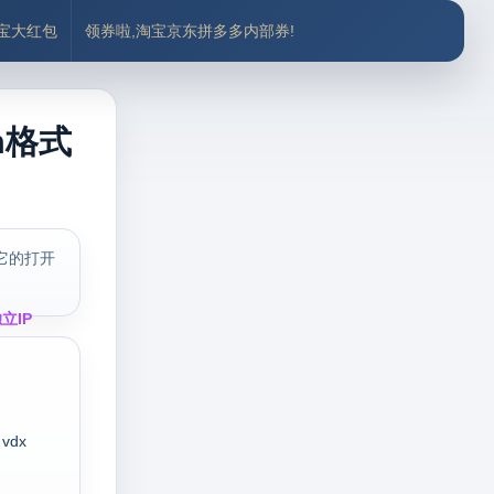
付宝大红包
领券啦,淘宝京东拼多多内部券!
m格式
它的打开
立IP
vdx