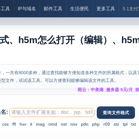
络工具
IP与域名
邮件工具
生活便民
更多工具
5.1支
格式、h5m怎么打开（编辑）、h5
，一共有8000多种，通过查找能够方便知道各种文件的所属格式，以及
类型文件，试试该工具。可以方便查到能够编辑该文件的工具。
雨云：中美港_服务器 5元/月_独
名:
css
ffl
hxv
it
mag
nmd
nst
nsv
pdn
php
r09
stz
tpl
txt