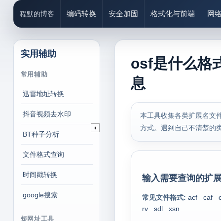
编码转换
安全加固
格式化与前端
网
程默的博客
实用辅助
osf是什么格
常用辅助
息
迅雷地址转换
抖音视频去水印
本工具收集各类扩展名文件
方式。遇到自己不清楚的
BT种子分析
文件格式查询
时间戳转换
输入需要查询的扩展
google搜索
常见文件格式:
acf
caf
rv
sdl
xsn
短网址工具