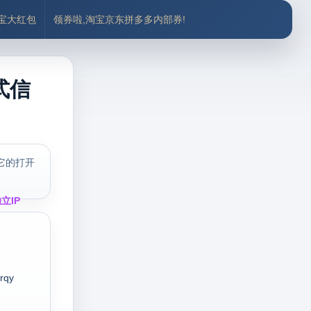
付宝大红包
领券啦,淘宝京东拼多多内部券!
式信
它的打开
立IP
rqy