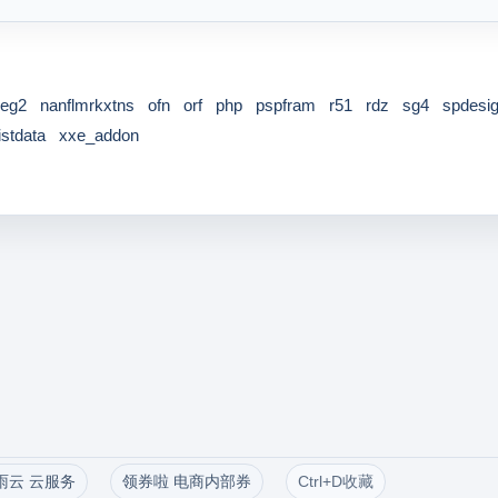
eg2
nanflmrkxtns
ofn
orf
php
pspfram
r51
rdz
sg4
spdesi
stdata
xxe_addon
雨云 云服务
领券啦 电商内部券
Ctrl+D收藏