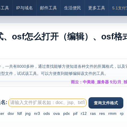
络工具
IP与域名
邮件工具
生活便民
更多工具
5.1支
式、osf怎么打开（编辑）、osf格
，一共有8000多种，通过查找能够方便知道各种文件的所属格式，以及
类型文件，试试该工具。可以方便查到能够编辑该文件的工具。
雨云：中美港_服务器 5元/月_独
名:
cer
dsv
fdf
jng
nr3
ods
ova
pdx
pif
r12
ras
res
rmm
rp