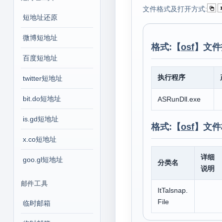
文件格式及打开方式:
短地址还原
微博短地址
格式:【
osf
】文件
百度短地址
执行程序
twitter短地址
bit.do短地址
ASRunDll.exe
is.gd短地址
格式:【
osf
】文件
x.co短地址
详细
goo.gl短地址
分类名
说明
邮件工具
ItTalsnap.
File
临时邮箱