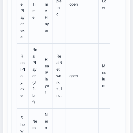
ple
Lo
e
Ti
m
open
In
w
Pl
m
e
c.
ay
e
Pl
er.
ay
ex
er
e
Re
R
al
Re
R
ea
Pl
alN
ea
M
lPl
ay
et
lP
ed
a
er
wo
open
la
iu
y.
(3
rk
ye
m
ex
2-
s, I
r
e
bi
nc.
t)
N
S
Ne
er
ho
ro
o
w