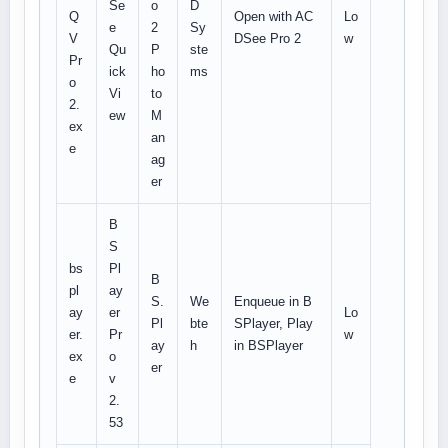
Se
o
D
Q
Open with AC
Lo
e
2
Sy
V
DSee Pro 2
w
Qu
P
ste
Pr
ick
ho
ms
o
Vi
to
2.
ew
M
ex
an
e
ag
er
B
S
bs
Pl
B
pl
ay
S.
We
Enqueue in B
ay
er
Lo
Pl
bte
SPlayer, Play
er.
Pr
w
ay
h
in BSPlayer
ex
o
er
e
v
2.
53