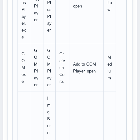
us
Pl
Lo
Pl
open
Pl
us
w
ay
ay
Pl
er
er.
ay
ex
er
e
G
G
G
Gr
O
O
M
O
ete
M
M
Add to GOM
ed
M.
ch
Pl
Pl
Player, open
iu
ex
Co
ay
ay
m
e
rp.
er
er
I
m
g
B
ur
n
-