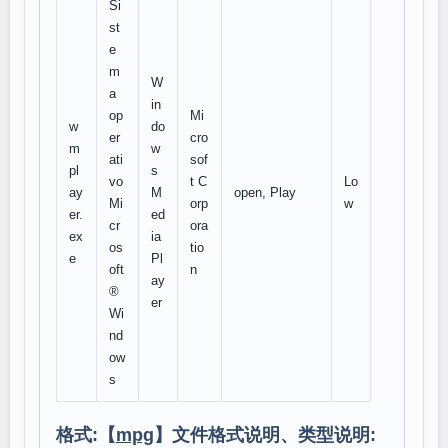
Si
st
e
m
W
a
in
op
Mi
w
do
er
cro
m
w
ati
sof
pl
s
vo
t C
Lo
ay
M
open, Play
Mi
orp
w
er.
ed
cr
ora
ex
ia
os
tio
e
Pl
oft
n
ay
®
er
Wi
nd
ow
s
格式:【
mpg
】文件格式说明、类型说明: