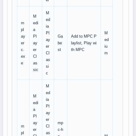
M
M
ed
m
edi
ia
pl
a
Pl
M
ay
Pl
Ga
Add to MPC P
ay
ed
er
ay
be
laylist, Play wi
er
iu
c.
er
st
th MPC
Cl
m
ex
Cl
as
e
as
si
sic
c
M
ed
M
ia
edi
Pl
a
ay
Pl
er
ay
mp
m
Cl
er
c-h
pl
as