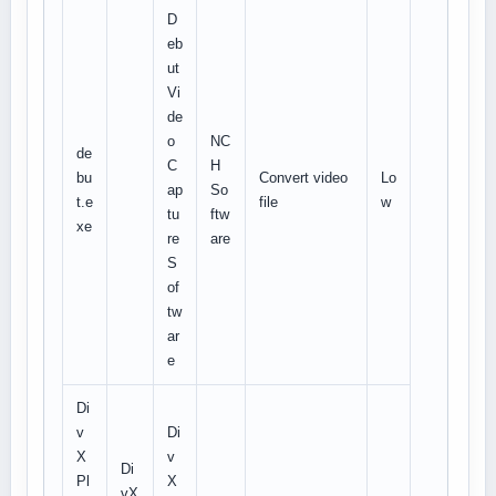
D
eb
ut
Vi
de
o
NC
de
C
H
bu
Convert video
Lo
ap
So
t.e
file
w
tu
ftw
xe
re
are
S
of
tw
ar
e
Di
v
Di
X
v
Di
Pl
X
vX