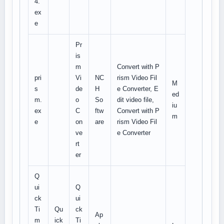
4.
ex
e
Pr
is
m
Convert with P
pri
Vi
NC
rism Video Fil
M
s
de
H
e Converter, E
ed
m.
o
So
dit video file,
iu
ex
C
ftw
Convert with P
m
e
on
are
rism Video Fil
ve
e Converter
rt
er
Q
ui
Q
ck
ui
Ti
Qu
ck
Ap
m
ick
Ti