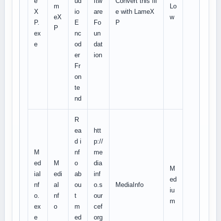
e
ud
ftw
Convert this fil
m
Lo
X
io
are
e with LameX
eX
w
P.
E
Fo
P
P
ex
nc
un
e
od
dat
er
ion
Fr
on
te
nd
R
ea
htt
d i
p://
M
nf
me
ed
M
o
dia
M
iaI
edi
ab
inf
ed
nf
aI
ou
o.s
MediaInfo
iu
o.
nf
t
our
m
ex
o
m
cef
e
ed
org