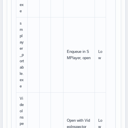
ex
e
s
m
pl
ay
er
Enqueue in S
Lo
_p
MPlayer, open
w
ort
ab
le.
ex
e
Vi
de
oI
ns
Open with Vid
Lo
pe
eoInspector
w