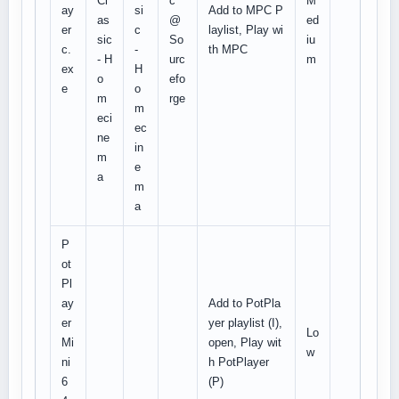
Cl
c
M
ay
si
Add to MPC P
as
@
ed
er
c
laylist, Play wi
sic
So
iu
c.
-
th MPC
- H
urc
m
ex
H
o
efo
e
o
m
rge
m
eci
ec
ne
in
m
e
a
m
a
P
ot
Pl
ay
Add to PotPla
er
yer playlist (I),
Lo
Mi
open, Play wit
w
ni
h PotPlayer
6
(P)