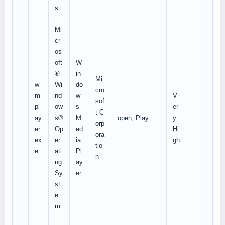
s
Mi
cr
os
oft
W
®
in
Mi
w
Wi
do
cro
m
nd
w
V
sof
pl
ow
s
er
t C
ay
s®
M
open, Play
y
orp
er.
Op
ed
Hi
ora
ex
er
ia
gh
tio
e
ati
Pl
n
ng
ay
Sy
er
st
e
m