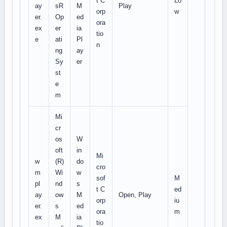
t C
Lo
ay
sR
M
Play
orp
w
er.
Op
ed
ora
ex
er
ia
tio
e
ati
Pl
n
ng
ay
Sy
er
st
e
m
Mi
cr
os
W
oft
in
Mi
w
(R)
do
cro
m
Wi
w
sof
M
pl
nd
s
t C
ed
ay
ow
M
Open, Play
orp
iu
er.
s
ed
ora
m
ex
M
ia
tio