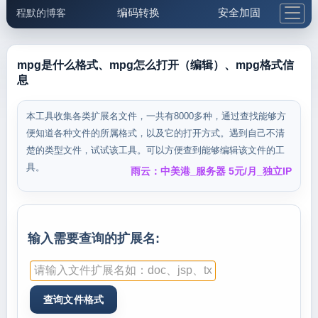
编码转换
安全加固
程默的博客
格式化与前端
网络工具
IP与域名
邮件工具
生活便民
更多工具
mpg是什么格式、mpg怎么打开（编辑）、mpg格式信
息
5.1支付宝大红包
本工具收集各类扩展名文件，一共有8000多种，通过查找能够方
便知道各种文件的所属格式，以及它的打开方式。遇到自己不清
楚的类型文件，试试该工具。可以方便查到能够编辑该文件的工
具。
雨云：中美港_服务器 5元/月_独立IP
输入需要查询的扩展名: