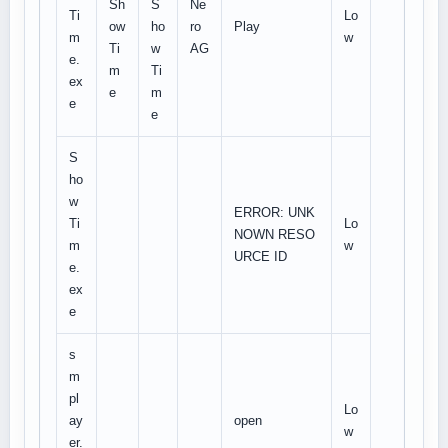
Sh
S
Ne
Ti
Lo
ow
ho
ro
Play
m
w
Ti
w
AG
e.
m
Ti
ex
e
m
e
e
S
ho
w
ERROR: UNK
Ti
Lo
NOWN RESO
m
w
URCE ID
e.
ex
e
s
m
pl
Lo
ay
open
w
er.