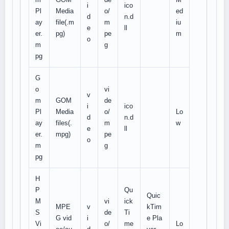
i
ico
Pl
Media
o/
ed
d
n.d
ay
file(.m
m
iu
e
ll
er.
pg)
pe
m
o
m
g
pg
G
o
vi
v
m
GOM
de
i
ico
Pl
Media
o/
Lo
d
n.d
ay
files(.
m
w
e
ll
er.
mpg)
pe
o
m
g
pg
H
P
Qu
Quic
M
vi
ick
MPE
v
kTim
S
de
Ti
G vid
i
e Pla
Vi
o/
me
Lo