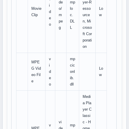
de
mp
yer-R
i
Movie
o/
lo
esso
Lo
d
Clip
m
c.
urce
w
e
pe
DL
n, Mi
o
g
L
croso
ft Cor
porati
on
v
mp
MPE
i
cic
G Vid
Lo
d
onl
eo Fil
w
e
ib.
e
o
dll
Medi
a Pla
yer C
lassi
vi
c - H
v
mp
MPE
de
ome