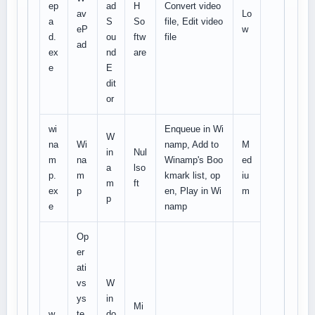
ep
ad
H
Convert video
av
Lo
a
S
So
file, Edit video
eP
w
d.
ou
ftw
file
ad
ex
nd
are
e
E
dit
or
wi
Enqueue in Wi
W
na
Wi
namp, Add to
M
in
Nul
m
na
Winamp's Boo
ed
a
lso
p.
m
kmark list, op
iu
m
ft
ex
p
en, Play in Wi
m
p
e
namp
Op
er
ati
vs
W
ys
in
Mi
w
te
do