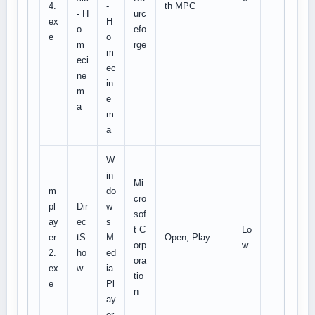
4.
-
th MPC
- H
urc
ex
H
o
efo
e
o
m
rge
m
eci
ec
ne
in
m
e
a
m
a
W
in
Mi
m
do
cro
pl
Dir
w
sof
ay
ec
s
t C
Lo
er
tS
M
Open, Play
orp
w
2.
ho
ed
ora
ex
w
ia
tio
e
Pl
n
ay
er