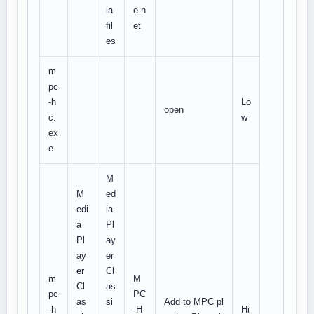
ia
e.n
fil
et
es
m
pc
-h
Lo
open
c.
w
ex
e
M
M
ed
edi
ia
a
Pl
Pl
ay
ay
er
er
Cl
m
M
Cl
as
pc
PC
as
si
Add to MPC pl
-h
-H
Hi