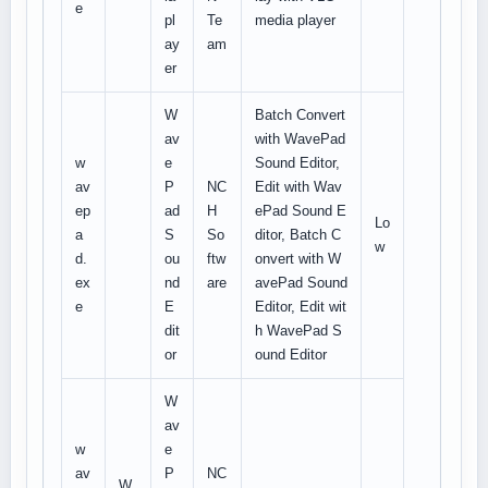
e
pl
Te
media player
ay
am
er
W
Batch Convert
av
with WavePad
w
e
Sound Editor,
av
P
NC
Edit with Wav
ep
ad
H
ePad Sound E
Lo
a
S
So
ditor, Batch C
w
d.
ou
ftw
onvert with W
ex
nd
are
avePad Sound
e
E
Editor, Edit wit
dit
h WavePad S
or
ound Editor
W
av
w
e
av
P
NC
W