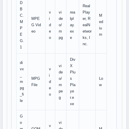
D
Real
B
v
vi
rea
Play
C.
M
MPE
i
de
lpl
er, R
M
ed
G Vid
d
o/
ay.
ealN
P
iu
eo
e
m
ex
etwor
E
m
o
pg
e
ks, I
G.
nc.
1
Div
di
vi
X
vx
v
de
Plu
_
i
MPG
o/
s
Lo
m
d
File
m
Pla
w
pg
e
pe
ye
_fi
o
g
r.e
le
xe
G
o
vi
v
m
GOM
de
M