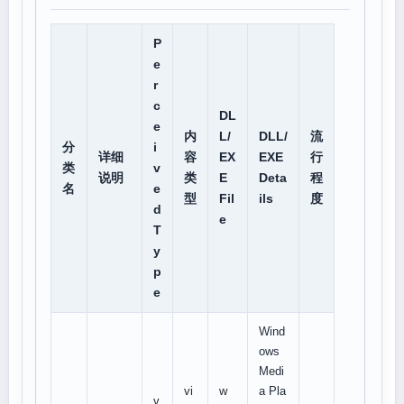
P
e
r
c
DL
e
内
L/
DLL/
流
分
i
详细
容
EX
EXE
行
类
v
说明
类
E
Deta
程
名
e
型
Fil
ils
度
d
e
T
y
p
e
Wind
ows
Medi
vi
w
a Pla
v