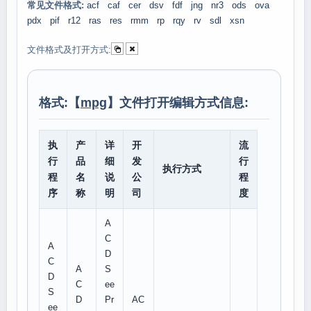
常见文件格式:
acf
caf
cer
dsv
fdf
jng
nr3
ods
ova
pdx
pif
r12
ras
res
rmm
rp
rqy
rv
sdl
xsn
文件格式及打开方式:
格式:【
mpg
】文件打开编辑方式信息:
执
产
详
开
流
行
品
细
发
行
执行方式
程
名
说
公
程
序
称
明
司
度
A
C
A
D
C
A
S
D
C
ee
S
D
Pr
AC
ee