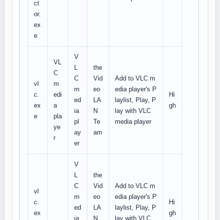
ct
or.
ex
e
V
VL
L
the
C
C
Vid
Add to VLC m
vl
m
m
eo
edia player's P
c.
edi
Hi
ed
LA
laylist, Play, P
ex
a
gh
ia
N
lay with VLC
e
pla
pl
Te
media player
ye
ay
am
r
er
V
L
the
C
Vid
Add to VLC m
vl
m
eo
edia player's P
c.
Hi
ed
LA
laylist, Play, P
ex
gh
ia
N
lay with VLC