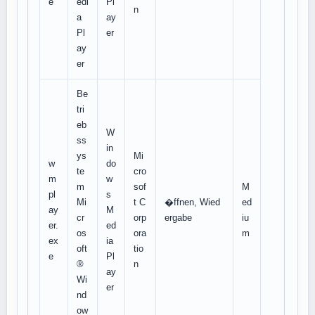
e
edi
Pl
n
a
ay
Pl
er
ay
er
Be
tri
eb
W
ss
in
ys
Mi
w
do
te
cro
m
w
m
sof
M
pl
s
Mi
t C
�ffnen, Wied
ed
ay
M
cr
orp
ergabe
iu
er.
ed
os
ora
m
ex
ia
oft
tio
e
Pl
®
n
ay
Wi
er
nd
ow