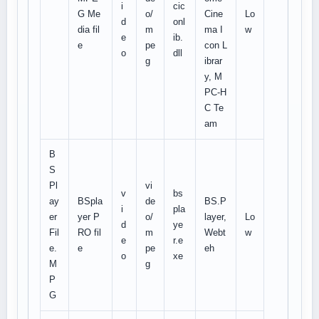
i
cic
G Me
o/
Cine
Lo
d
onl
dia fil
m
ma I
w
e
ib.
e
pe
con L
o
dll
g
ibrar
y, M
PC-H
C Te
am
B
S
Pl
vi
v
bs
ay
BSpla
de
BS.P
i
pla
er
yer P
o/
layer,
Lo
d
ye
Fil
RO fil
m
Webt
w
e
r.e
e.
e
pe
eh
o
xe
M
g
P
G