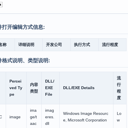
件打开编辑方式信息:
名称
详细说明
开发公司
执行方式
流行程度
件格式说明、类型说明:
流
Percei
DLL/
内容
行
ved Ty
EXE
DLL/EXE Details
类型
程
pe
File
度
ima
imag
Windows Image Resourc
Lo
C
image
ge/t
eres.
e, Microsoft Corporation
w
aac
dll