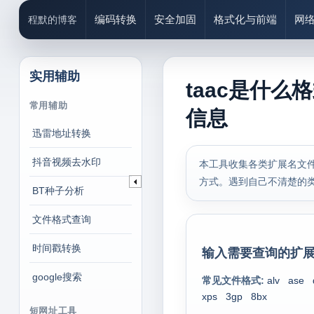
编码转换
安全加固
格式化与前端
网
程默的博客
实用辅助
taac是什么
常用辅助
信息
迅雷地址转换
抖音视频去水印
本工具收集各类扩展名文件
方式。遇到自己不清楚的
BT种子分析
文件格式查询
时间戳转换
输入需要查询的扩展
google搜索
常见文件格式:
alv
ase
xps
3gp
8bx
短网址工具