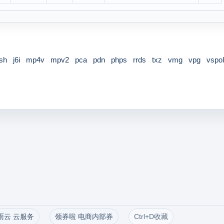
sh
j6i
mp4v
mpv2
pca
pdn
phps
rrds
txz
vmg
vpg
vspo
雨云 云服务
领券啦 电商内部券
Ctrl+D收藏