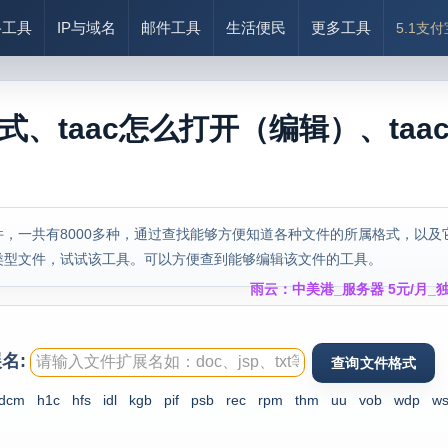
络工具
IP与域名
邮件工具
生活便民
更多工具
5.1支
格式、taac怎么打开（编辑）、taa
，一共有8000多种，通过查找能够方便知道各种文件的所属格式，以及
类型文件，试试该工具。可以方便查到能够编辑该文件的工具。
雨云：中美港_服务器 5元/月_独
名:
dcm
h1c
hfs
idl
kgb
pif
psb
rec
rpm
thm
uu
vob
wdp
w