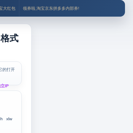
付宝大红包
领券啦,淘宝京东拼多多内部券!
c格式
它的打开
立IP
sh
xlw