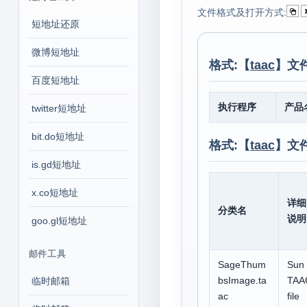
文件格式及打开方式:
短地址还原
微博短地址
格式:【
taac
】文
百度短地址
执行程序
产品
twitter短地址
bit.do短地址
格式:【
taac
】文
is.gd短地址
x.co短地址
详细
分类名
说明
goo.gl短地址
邮件工具
SageThum
Sun
bsImage.ta
TAA
临时邮箱
ac
file