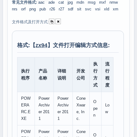
常见文件格式:
aac
ade
cat
jpg
mdn
msg
mxf
nmw
nrs
orf
png
pub
r26
r27
sdf
sit
svc
vsi
xld
xm
文件格式及打开方式:
格式:【
zx94
】文件打开编辑方式信息:
执
流
执行
产品
详细
开发
行
行
程序
名称
说明
公司
方
程
式
度
POW
Power
Power
Cone
O
ERA
Archiv
Archiv
Xwar
Lo
pe
RC.E
er 201
er 201
e, In
w
n
XE
1
1
c.
POW
Power
Power
Cone
O