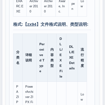
ERA
Archiv
Archiv
Xwar
Lo
pe
RC.E
er 201
er 201
e, In
w
n
XE
0
0
c.
格式:【
zx94
】文件格式说明、类型说明:
D
Per
L
DL
cei
内
L/
流
分
L/E
详细
ve
容
E
行
类
XE
说明
d T
类
X
程
名
Det
yp
型
E
度
ails
e
Fi
le
P
Powe
A
rArchi
Lo
ZI
ver ZI
w
P
PX Fi