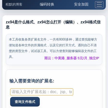
编码转换
安全加固
程默的博客
格式化与前端
网络工具
IP与域名
邮件工具
生活便民
更多工具
zx94是什么格式、zx94怎么打开（编辑）、zx94格式信
息
5.1支付宝大红包
本工具收集各类扩展名文件，一共有8000多种，通过查找能够方
便知道各种文件的所属格式，以及它的打开方式。遇到自己不清
楚的类型文件，试试该工具。可以方便查到能够编辑该文件的工
具。
雨云：中美港_服务器 5元/月_独立IP
输入需要查询的扩展名: