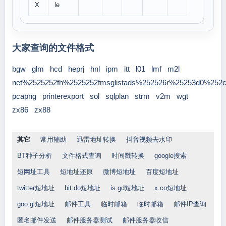
X
le
大家查询的文件格式
bgw
glm
hcd
heprj
hnl
ipm
itt
l01
lmf
m2l
net%2525252fh%2525252fmsglistads%252526r%25253d0%252
pcapng
printerexport
sol
sqlplan
strm
v2m
wgt
zx86
zx88
其它
常用辅助
迅雷地址转换
抖音视频去水印
BT种子分析
文件格式查询
时间戳转换
google搜索
短网址工具
短地址还原
微博短地址
百度短地址
twitter短地址
bit.do短地址
is.gd短地址
x.co短地址
goo.gl短地址
邮件工具
临时邮箱
临时邮箱
邮件IP查询
匿名邮件发送
邮件服务器测试
邮件服务器收信