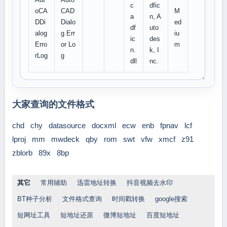
c
dfic
oCA
CAD
M
a
n, A
DDi
Dialo
ed
df
uto
alog
g Err
iu
ic
des
Erro
or Lo
m
n.
k, I
rLog
g
dll
nc.
大家查询的文件格式
chd
chy
datasource
docxml
ecw
enb
fpnav
lcf
lproj
mm
mwdeck
qby
rom
swt
vfw
xmcf
z91
zblorb
89x
8bp
其它
常用辅助
迅雷地址转换
抖音视频去水印
BT种子分析
文件格式查询
时间戳转换
google搜索
短网址工具
短地址还原
微博短地址
百度短地址