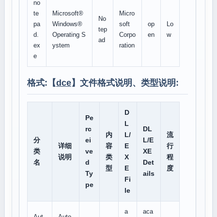
no
te
Microsoft®
Micro
No
pa
Windows®
soft
op
Lo
tep
d.
Operating S
Corpo
en
w
ad
ex
ystem
ration
e
格式:【
dce
】文件格式说明、类型说明:
D
Pe
L
rc
DL
内
L/
流
分
ei
L/E
详细
容
E
行
类
ve
XE
说明
类
X
程
名
d
Det
型
E
度
Ty
ails
Fi
pe
le
a
aca
Aut
Auto