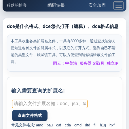
编码转换
安全加固
程默的博客
格式化与前端
网络工具
IP与域名
邮件工具
生活便民
更多工具
dce是什么格式、dce怎么打开（编辑）、dce格式信息
5.1支付宝大红包
本工具收集各类扩展名文件，一共有8000多种，通过查找能够方
便知道各种文件的所属格式，以及它的打开方式。遇到自己不清
楚的类型文件，试试该工具。可以方便查到能够编辑该文件的工
具。
雨云：中美港_服务器 5元/月_独立IP
输入需要查询的扩展名:
常见文件格式:
amc
bau
caf
cda
cmd
dtd
fli
h1q
hxf