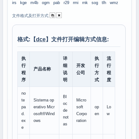
irs
kge
m4b
ogm
pab
r29
rmi
rnk
sog
tlh
wmz
文件格式及打开方式:
格式:【
dce
】文件打开编辑方式信息:
执
详
执
流
行
细
开发
行
行
产品名称
程
说
公司
方
程
序
明
式
度
no
Bl
te
Sistema op
Micro
oc
pa
erativo Micr
soft
op
Lo
de
d.
osoft®Wind
Corpo
en
w
not
ex
ows
ration
as
e