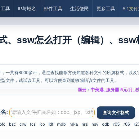
络工具
IP与域名
邮件工具
生活便民
更多工具
5.1支
格式、ssw怎么打开（编辑）、ssw
，一共有8000多种，通过查找能够方便知道各种文件的所属格式，以及
类型文件，试试该工具。可以方便查到能够编辑该文件的工具。
雨云：中美港_服务器 5元/月_独
名:
bfc
bsc
crw
fcs
ico
ldf
mdb
mka
nrs
nsv
odb
r05
r06
r2