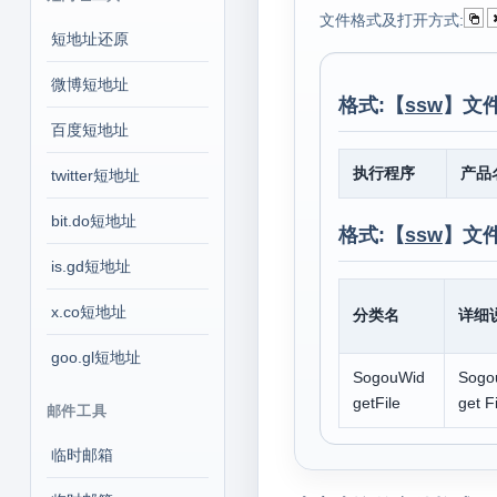
文件格式及打开方式:
短地址还原
微博短地址
格式:【
ssw
】文
百度短地址
执行程序
产品
twitter短地址
bit.do短地址
格式:【
ssw
】文
is.gd短地址
x.co短地址
分类名
详细
goo.gl短地址
SogouWid
Sogo
getFile
get F
邮件工具
临时邮箱