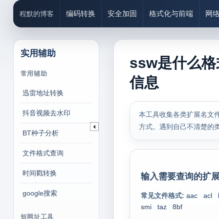
编码转换
安全加固
格式化与前端
网
程默的博客
实用辅助
ssw是什么
常用辅助
信息
迅雷地址转换
抖音视频去水印
本工具收集各类扩展名文件
方式。遇到自己不清楚的
BT种子分析
文件格式查询
时间戳转换
输入需要查询的扩展
google搜索
常见文件格式:
aac
acl
smi
taz
8bf
短网址工具