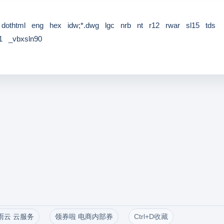
dothtml
eng
hex
idw;*.dwg
lgc
nrb
nt
r12
rwar
sl15
tds
1
_vbxsln90
雨云 云服务
领券啦 电商内部券
Ctrl+D收藏