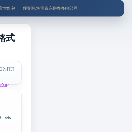
付宝大红包
领券啦,淘宝京东拼多多内部券!
格式
它的打开
立IP
3
sdv