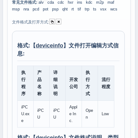
常见文件格式:
alv
cda
cdc
hxr
ins
kdc
m2p
maf
msp
nra
pcd
pot
psp
qht
rt
tif
trp
ts
vsx
wcs
文件格式及打开方式:
格式:【
deviceinfo
】文件打开编辑方式信
息:
执
产
详
执
行
品
细
开发
行
流行
程
名
说
公司
方
程度
序
称
明
式
iPC
Appl
iPC
iPC
Ope
U.ex
e In
Low
U
U
n
e
c.
格式:【
deviceinfo
】文件格式说明、类型