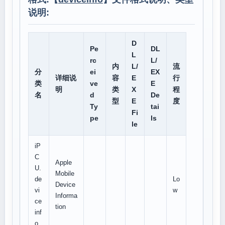
说明:
D
Pe
DL
L
rc
L/
内
L/
流
分
ei
EX
详细说
容
E
行
类
ve
E
明
类
X
程
名
d
De
型
E
度
Ty
tai
Fi
pe
ls
le
iP
C
Apple
U.
Mobile
de
Lo
Device
vi
w
Informa
ce
tion
inf
o