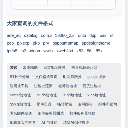
大家查询的文件格式
ade_aq
catalog
com,s=98980_2,s
dntu
dpp
oas
otl
pcp
pixexp
pkp
prv
pspbumpmap
spdesigntheme
tpdb8
ts3_addon
wwls
xweb4txt
z93
86i
89x
其它
常用辅助
迅雷地址转换
抖音视频去水印
BT种子分析
文件格式查询
时间戳转换
google搜索
短网址工具
短地址还原
微博短地址
百度短地址
twitter短地址
bit.do短地址
is.gd短地址
x.co短地址
goo.gl短地址
邮件工具
临时邮箱
临时邮箱
邮件IP查询
匿名邮件发送
邮件服务器测试
邮件服务器收信
邮箱真实性检查
AI 与其他
清除AI创作痕迹