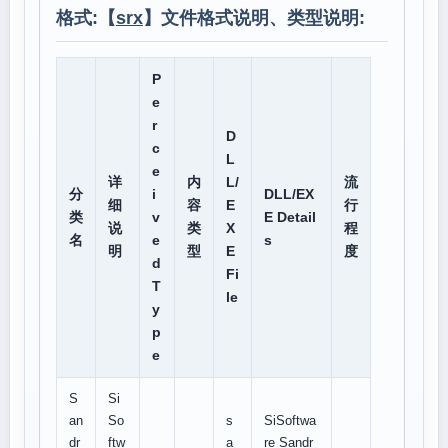
格式:【
srx
】文件格式说明、类型说明:
P
e
r
D
c
L
e
详
内
L/
流
分
i
DLL/EX
细
容
E
行
类
v
E Detail
说
类
X
程
名
e
s
明
型
E
度
d
Fi
T
le
y
p
e
S
Si
an
So
s
SiSoftwa
dr
ftw
a
re Sandr