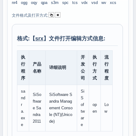
nr4
ogg
oqy
qpa
s3m
spc
tcs
vdx
vsd
wv
xcs
文件格式及打开方式:
格式:【
srx
】文件打开编辑方式信息:
执
开
执
流
行
产品
发
行
行
详细说明
程
名称
公
方
程
序
司
式
度
sa
Si
SiSo
SiSoftware S
nd
S
ftwar
andra Manag
r
of
op
Lo
e Sa
ement Conso
a.
tw
en
w
ndra
le (NT)(Unico
ex
ar
2011
de)
e
e