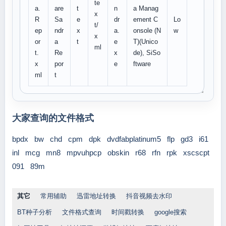
te
a.
are
t
n
a Manag
x
R
Sa
e
dr
ement C
Lo
t/
ep
ndr
x
a.
onsole (N
w
x
or
a
t
e
T)(Unico
ml
t.
Re
x
de), SiSo
x
por
e
ftware
ml
t
大家查询的文件格式
bpdx
bw
chd
cpm
dpk
dvdfabplatinum5
flp
gd3
i61
inl
mcg
mn8
mpvuhpcp
obskin
r68
rfn
rpk
xscscpt
091
89m
其它
常用辅助
迅雷地址转换
抖音视频去水印
BT种子分析
文件格式查询
时间戳转换
google搜索