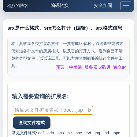
编码转换
安全加固
程默的博客
格式化与前端
网络工具
IP与域名
邮件工具
生活便民
更多工具
srx是什么格式、srx怎么打开（编辑）、srx格式信息
5.1支付宝大红包
本工具收集各类扩展名文件，一共有8000多种，通过查找能够方
便知道各种文件的所属格式，以及它的打开方式。遇到自己不清
楚的类型文件，试试该工具。可以方便查到能够编辑该文件的工
具。
雨云：中美港_服务器 5元/月_独立IP
输入需要查询的扩展名:
常见文件格式:
acf
adp
ahs
air
ape
evt
jng
jod
mpc