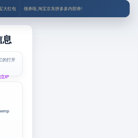
付宝大红包
领券啦,淘宝京东拼多多内部券!
信息
它的打开
立IP
wmp