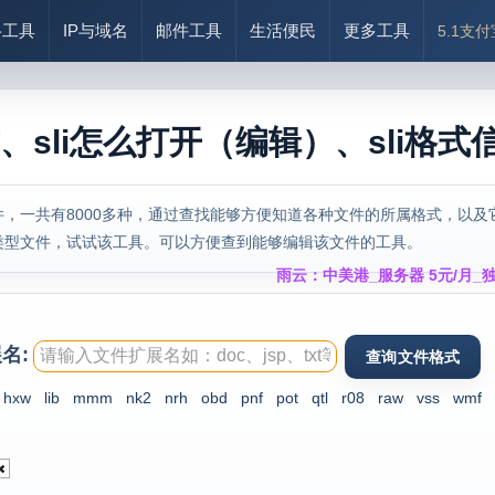
络工具
IP与域名
邮件工具
生活便民
更多工具
5.1支
式、sli怎么打开（编辑）、sli格式
，一共有8000多种，通过查找能够方便知道各种文件的所属格式，以及
类型文件，试试该工具。可以方便查到能够编辑该文件的工具。
雨云：中美港_服务器 5元/月_独
名:
hxw
lib
mmm
nk2
nrh
obd
pnf
pot
qtl
r08
raw
vss
wmf