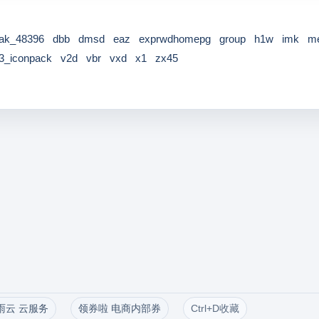
bak_48396
dbb
dmsd
eaz
exprwdhomepg
group
h1w
imk
m
s3_iconpack
v2d
vbr
vxd
x1
zx45
雨云 云服务
领券啦 电商内部券
Ctrl+D收藏