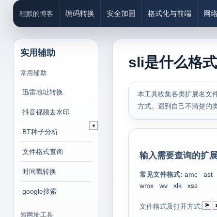
编码转换
安全加固
格式化与前端
网
程默的博客
实用辅助
sli是什么格
常用辅助
迅雷地址转换
本工具收集各类扩展名文件
方式。遇到自己不清楚的
抖音视频去水印
BT种子分析
文件格式查询
输入需要查询的扩展
时间戳转换
常见文件格式:
amc
ast
wmx
wv
xlk
xss
google搜索
文件格式及打开方式:
短网址工具