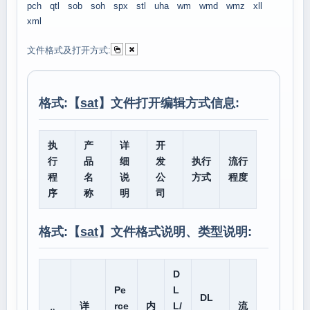
pch
qtl
sob
soh
spx
stl
uha
wm
wmd
wmz
xll
xml
文件格式及打开方式:
格式:【
sat
】文件打开编辑方式信息:
执
产
详
开
行
品
细
发
执行
流行
程
名
说
公
方式
程度
序
称
明
司
格式:【
sat
】文件格式说明、类型说明:
D
Pe
L
DL
详
rce
内
L/
流