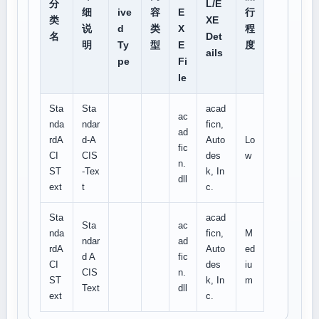
分
L/E
细
ive
容
E
行
类
XE
说
d
类
X
程
名
Det
明
Ty
型
E
度
ails
pe
Fi
le
Sta
Sta
acad
ac
nda
ndar
ficn,
ad
rdA
d-A
Auto
Lo
fic
CI
CIS
des
w
n.
ST
-Tex
k, In
dll
ext
t
c.
Sta
acad
Sta
ac
nda
ficn,
M
ndar
ad
rdA
Auto
ed
d A
fic
CI
des
iu
CIS
n.
ST
k, In
m
Text
dll
ext
c.