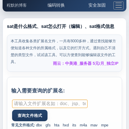
编码转换
安全加固
程默的博客
格式化与前端
网络工具
IP与域名
邮件工具
生活便民
更多工具
sat是什么格式、sat怎么打开（编辑）、sat格式信息
5.1支付宝大红包
本工具收集各类扩展名文件，一共有8000多种，通过查找能够方
便知道各种文件的所属格式，以及它的打开方式。遇到自己不清
楚的类型文件，试试该工具。可以方便查到能够编辑该文件的工
具。
雨云：中美港_服务器 5元/月_独立IP
输入需要查询的扩展名:
常见文件格式:
dbx
gfs
hta
hxd
its
m4a
mav
mpe