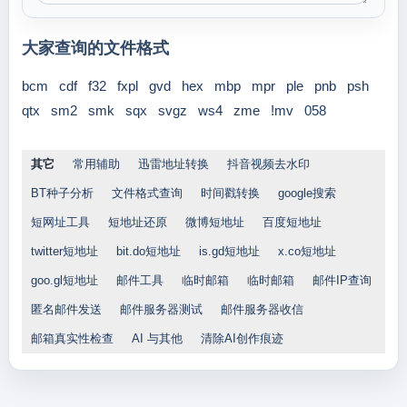
大家查询的文件格式
bcm
cdf
f32
fxpl
gvd
hex
mbp
mpr
ple
pnb
psh
qtx
sm2
smk
sqx
svgz
ws4
zme
!mv
058
其它
常用辅助
迅雷地址转换
抖音视频去水印
BT种子分析
文件格式查询
时间戳转换
google搜索
短网址工具
短地址还原
微博短地址
百度短地址
twitter短地址
bit.do短地址
is.gd短地址
x.co短地址
goo.gl短地址
邮件工具
临时邮箱
临时邮箱
邮件IP查询
匿名邮件发送
邮件服务器测试
邮件服务器收信
邮箱真实性检查
AI 与其他
清除AI创作痕迹