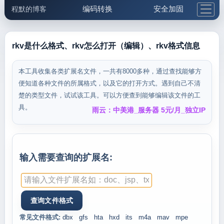
编码转换
安全加固
程默的博客
格式化与前端
网络工具
IP与域名
邮件工具
生活便民
更多工具
rkv是什么格式、rkv怎么打开（编辑）、rkv格式信息
5.1支付宝大红包
本工具收集各类扩展名文件，一共有8000多种，通过查找能够方
便知道各种文件的所属格式，以及它的打开方式。遇到自己不清
楚的类型文件，试试该工具。可以方便查到能够编辑该文件的工
具。
雨云：中美港_服务器 5元/月_独立IP
输入需要查询的扩展名:
常见文件格式:
dbx
gfs
hta
hxd
its
m4a
mav
mpe