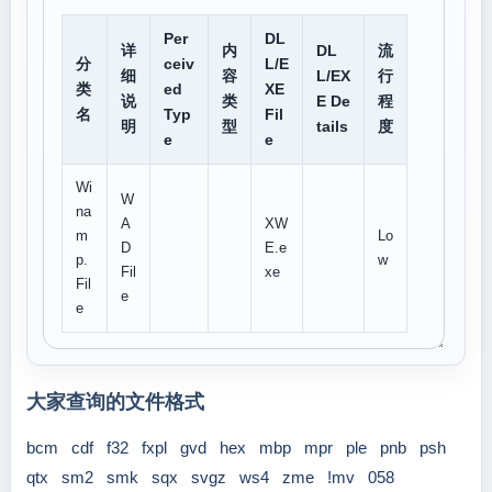
Per
DL
详
内
DL
流
分
ceiv
L/E
细
容
L/EX
行
类
ed
XE
说
类
E De
程
名
Typ
Fil
明
型
tails
度
e
e
Wi
W
na
A
XW
m
Lo
D
E.e
p.
w
Fil
xe
Fil
e
e
大家查询的文件格式
bcm
cdf
f32
fxpl
gvd
hex
mbp
mpr
ple
pnb
psh
qtx
sm2
smk
sqx
svgz
ws4
zme
!mv
058