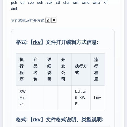
pch
qtl
sob
soh
spx
stl
uha
wm
wmd
wmz
xll
xml
文件格式及打开方式:
格式:【
rkv
】文件打开编辑方式信息:
执
产
详
开
流
行
品
细
发
执行方
行
程
名
说
公
式
程
序
称
明
司
度
XW
Edit wi
E.e
th XW
Low
xe
E
格式:【
rkv
】文件格式说明、类型说明: