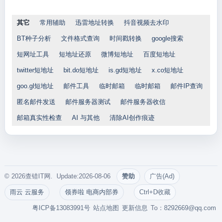
其它
常用辅助
迅雷地址转换
抖音视频去水印
BT种子分析
文件格式查询
时间戳转换
google搜索
短网址工具
短地址还原
微博短地址
百度短地址
twitter短地址
bit.do短地址
is.gd短地址
x.co短地址
goo.gl短地址
邮件工具
临时邮箱
临时邮箱
邮件IP查询
匿名邮件发送
邮件服务器测试
邮件服务器收信
邮箱真实性检查
AI 与其他
清除AI创作痕迹
© 2026查错IT网. Update:2026-08-06
赞助
广告(Ad)
雨云 云服务
领券啦 电商内部券
Ctrl+D收藏
粤ICP备13083991号
站点地图
更新信息
To：
8292669@qq.com