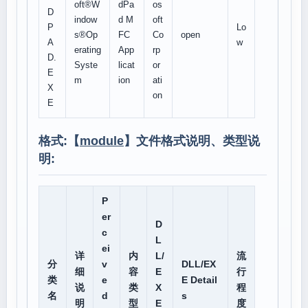
oft®W
dPa
os
D
indow
d M
oft
P
Lo
s®Op
FC
Co
open
A
w
erating
App
rp
D.
Syste
licat
or
E
m
ion
ati
X
on
E
格式:【
module
】文件格式说明、类型说
明:
P
er
D
c
L
ei
详
内
L/
流
分
v
DLL/EX
细
容
E
行
类
e
E Detail
说
类
X
程
名
d
s
明
型
E
度