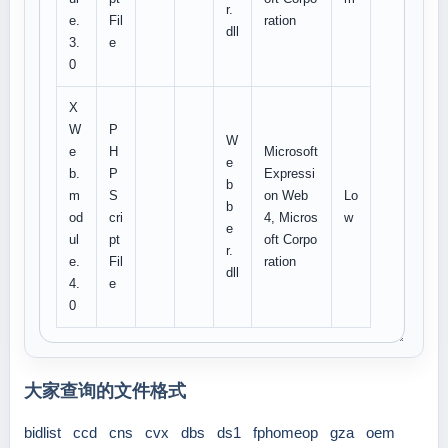
r.
e.
Fil
ration
dll
3.
e
0
X
W
P
W
e
H
Microsoft
e
b.
P
Expressi
b
m
S
on Web
Lo
b
od
cri
4, Micros
w
e
ul
pt
oft Corpo
r.
e.
Fil
ration
dll
4.
e
0
大家查询的文件格式
bidlist
ccd
cns
cvx
dbs
ds1
fphomeop
gza
oem