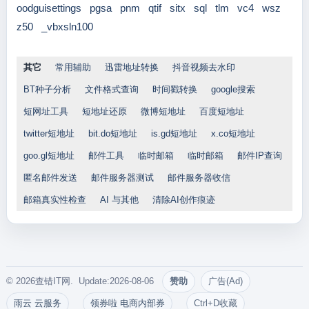
oodguisettings
pgsa
pnm
qtif
sitx
sql
tlm
vc4
wsz
z50
_vbxsln100
其它
常用辅助
迅雷地址转换
抖音视频去水印
BT种子分析
文件格式查询
时间戳转换
google搜索
短网址工具
短地址还原
微博短地址
百度短地址
twitter短地址
bit.do短地址
is.gd短地址
x.co短地址
goo.gl短地址
邮件工具
临时邮箱
临时邮箱
邮件IP查询
匿名邮件发送
邮件服务器测试
邮件服务器收信
邮箱真实性检查
AI 与其他
清除AI创作痕迹
© 2026查错IT网. Update:2026-08-06
赞助
广告(Ad)
雨云 云服务
领券啦 电商内部券
Ctrl+D收藏