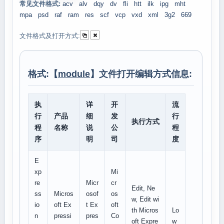
常见文件格式:
acv
alv
dqy
dv
fli
htt
ilk
ipg
mht
mpa
psd
raf
ram
res
scf
vcp
vxd
xml
3g2
669
文件格式及打开方式:
格式:【
module
】文件打开编辑方式信息:
执
详
开
流
行
产品
细
发
行
执行方式
程
名称
说
公
程
序
明
司
度
E
xp
Mi
re
Micr
cr
Edit, Ne
ss
Micros
osof
os
w, Edit wi
io
oft Ex
t Ex
oft
th Micros
Lo
n
pressi
pres
Co
oft Expre
w