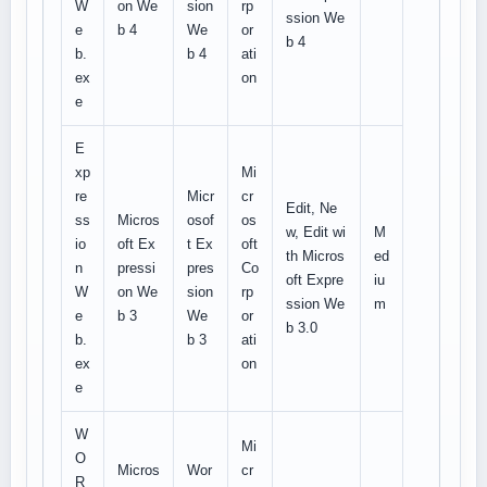
W
on We
sion
rp
ssion We
e
b 4
We
or
b 4
b.
b 4
ati
ex
on
e
E
xp
Mi
re
Micr
cr
Edit, Ne
ss
Micros
osof
os
w, Edit wi
M
io
oft Ex
t Ex
oft
th Micros
ed
n
pressi
pres
Co
oft Expre
iu
W
on We
sion
rp
ssion We
m
e
b 3
We
or
b 3.0
b.
b 3
ati
ex
on
e
W
Mi
O
Micros
Wor
cr
R