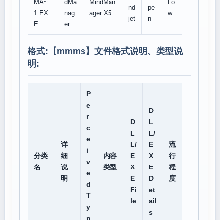
MA~
dMa
MindMan
Lo
nd
pe
1.EX
nag
ager X5
w
jet
n
E
er
格式:【
mmms
】文件格式说明、类型说
明:
P
e
D
r
D
L
c
L
L/
e
详
L/
E
流
i
分类
细
内容
E
X
行
v
名
说
类型
X
E
程
e
明
E
D
度
d
Fi
et
T
le
ail
y
s
p