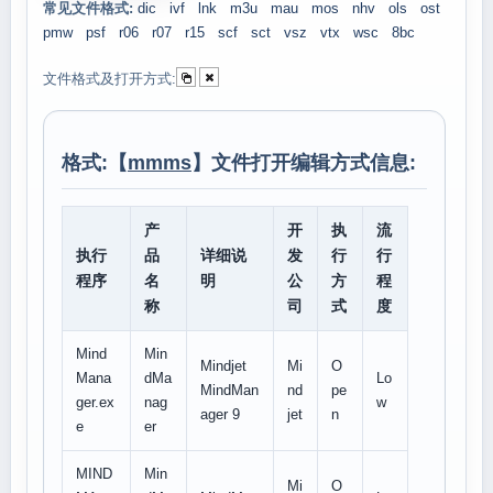
常见文件格式:
dic
ivf
lnk
m3u
mau
mos
nhv
ols
ost
pmw
psf
r06
r07
r15
scf
sct
vsz
vtx
wsc
8bc
文件格式及打开方式:
格式:【
mmms
】文件打开编辑方式信息:
产
开
执
流
执行
品
详细说
发
行
行
程序
名
明
公
方
程
称
司
式
度
Mind
Min
Mindjet
Mi
O
Mana
dMa
Lo
MindMan
nd
pe
ger.ex
nag
w
ager 9
jet
n
e
er
MIND
Min
Mi
O