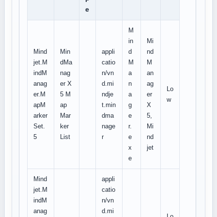
e
M
in
Mi
Mind
Min
appli
d
nd
jet.M
dMa
catio
M
M
indM
nag
n/vn
a
an
anag
er X
d.mi
n
ag
Lo
er.M
5 M
ndje
a
er
w
apM
ap
t.min
g
X
arker
Mar
dma
e
5,
Set.
ker
nage
r.
Mi
5
List
r
e
nd
x
jet
e
Mind
appli
jet.M
catio
indM
n/vn
anag
d.mi
Lo