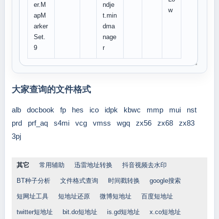
er.M
ndje
w
apM
t.min
arker
dma
Set.
nage
9
r
大家查询的文件格式
alb
docbook
fp
hes
ico
idpk
kbwc
mmp
mui
nst
prd
prf_aq
s4mi
vcg
vmss
wgq
zx56
zx68
zx83
3pj
其它
常用辅助
迅雷地址转换
抖音视频去水印
BT种子分析
文件格式查询
时间戳转换
google搜索
短网址工具
短地址还原
微博短地址
百度短地址
twitter短地址
bit.do短地址
is.gd短地址
x.co短地址