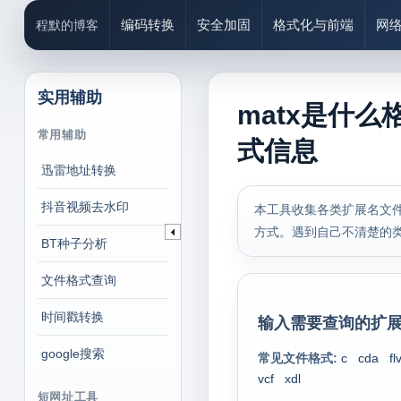
编码转换
安全加固
格式化与前端
网
程默的博客
实用辅助
matx是什么
常用辅助
式信息
迅雷地址转换
抖音视频去水印
本工具收集各类扩展名文件
方式。遇到自己不清楚的
BT种子分析
文件格式查询
时间戳转换
输入需要查询的扩展
google搜索
常见文件格式:
c
cda
fl
vcf
xdl
短网址工具