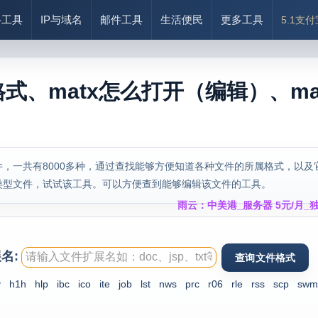
络工具
IP与域名
邮件工具
生活便民
更多工具
5.1支
格式、matx怎么打开（编辑）、ma
，一共有8000多种，通过查找能够方便知道各种文件的所属格式，以及
类型文件，试试该工具。可以方便查到能够编辑该文件的工具。
雨云：中美港_服务器 5元/月_独
名:
v
h1h
hlp
ibc
ico
ite
job
lst
nws
prc
r06
rle
rss
scp
swm