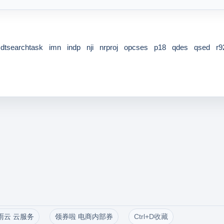
dtsearchtask
imn
indp
nji
nrproj
opcses
p18
qdes
qsed
r9
雨云 云服务
领券啦 电商内部券
Ctrl+D收藏