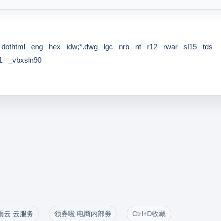
dothtml
eng
hex
idw;*.dwg
lgc
nrb
nt
r12
rwar
sl15
tds
1
_vbxsln90
雨云 云服务
领券啦 电商内部券
Ctrl+D收藏