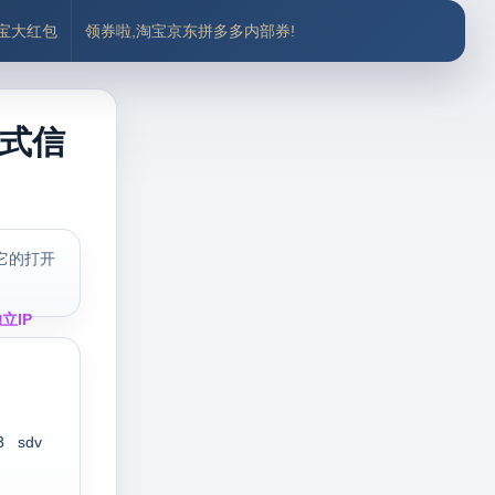
付宝大红包
领券啦,淘宝京东拼多多内部券!
格式信
它的打开
立IP
3
sdv