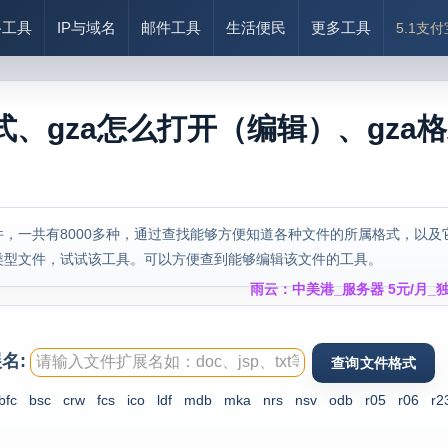
络工具
IP与域名
邮件工具
生活便民
更多工具
5.1支
式、gza怎么打开（编辑）、gza
，一共有8000多种，通过查找能够方便知道各种文件的所属格式，以及
类型文件，试试该工具。可以方便查到能够编辑该文件的工具。
雨云：中美港_服务器 5元/月_独
名:
bfc
bsc
crw
fcs
ico
ldf
mdb
mka
nrs
nsv
odb
r05
r06
r2