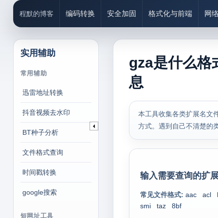
编码转换
安全加固
格式化与前端
网
程默的博客
实用辅助
gza是什么格
常用辅助
息
迅雷地址转换
抖音视频去水印
本工具收集各类扩展名文件
方式。遇到自己不清楚的
BT种子分析
文件格式查询
时间戳转换
输入需要查询的扩展
google搜索
常见文件格式:
aac
acl
smi
taz
8bf
短网址工具