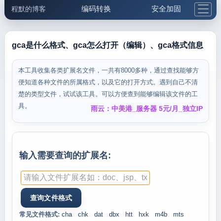
编码转换
安全加固
程默的博客
格式化与前端
网络工具
IP与域名
邮件工具
生活便民
更多工具
gca是什么格式、gca怎么打开（编辑）、gca格式信息
5.1支付宝大红包
本工具收集各类扩展名文件，一共有8000多种，通过查找能够方
便知道各种文件的所属格式，以及它的打开方式。遇到自己不清
楚的类型文件，试试该工具。可以方便查到能够编辑该文件的工
具。
雨云：中美港_服务器 5元/月_独立IP
输入需要查询的扩展名:
常见文件格式:
cha
chk
dat
dbx
htt
hxk
m4b
mts