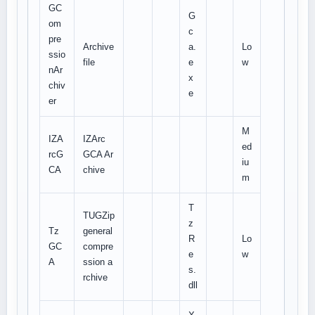
GC
G
om
c
pre
Archive
a.
Lo
ssio
file
e
w
nAr
x
chiv
e
er
M
IZA
IZArc
ed
rcG
GCA Ar
iu
CA
chive
m
T
TUGZip
z
Tz
general
R
Lo
GC
compre
e
w
A
ssion a
s.
rchive
dll