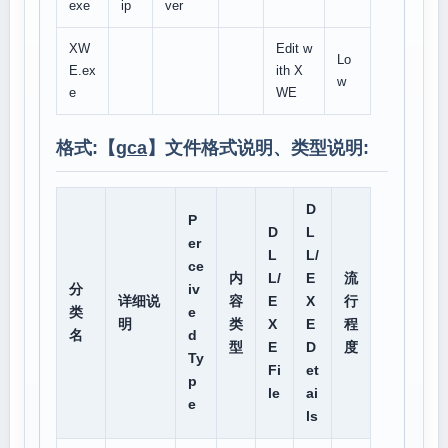
exe
ip
ver
XW
Edit w
Lo
E.ex
ith X
w
e
WE
格式:【
gca
】文件格式说明、类型说明:
D
P
D
L
er
L
L/
ce
内
L/
E
流
分
iv
详细说
容
E
X
行
类
e
明
类
X
E
程
名
d
型
E
D
度
Ty
Fi
et
p
le
ai
e
ls