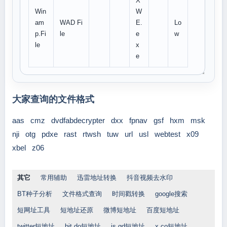
X
Win
W
am
WAD Fi
E.
Lo
p.Fi
le
e
w
le
x
e
大家查询的文件格式
aas
cmz
dvdfabdecrypter
dxx
fpnav
gsf
hxm
msk
nji
otg
pdxe
rast
rtwsh
tuw
url
usl
webtest
x09
xbel
z06
其它
常用辅助
迅雷地址转换
抖音视频去水印
BT种子分析
文件格式查询
时间戳转换
google搜索
短网址工具
短地址还原
微博短地址
百度短地址
twitter短地址
bit.do短地址
is.gd短地址
x.co短地址