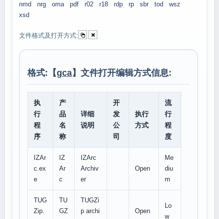
nmd
nrg
oma
pdf
r02
r18
rdp
rp
sbr
tod
wsz
xsd
文件格式及打开方式:
格式:【
gca
】文件打开编辑方式信息:
执
产
开
流
行
品
详细
发
执行
行
程
名
说明
公
方式
程
序
称
司
度
IZAr
IZ
IZArc
Me
c.ex
Ar
Archiv
Open
diu
e
c
er
m
TUG
TU
TUGZi
Lo
Zip.
GZ
p archi
Open
w