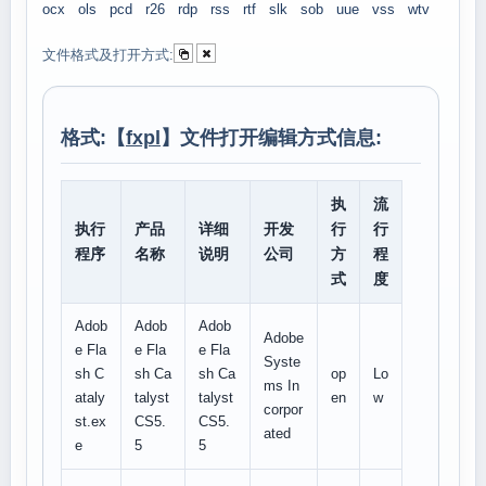
ocx
ols
pcd
r26
rdp
rss
rtf
slk
sob
uue
vss
wtv
文件格式及打开方式:
格式:【
fxpl
】文件打开编辑方式信息:
执
流
执行
产品
详细
开发
行
行
程序
名称
说明
公司
方
程
式
度
Adob
Adob
Adob
Adobe
e Fla
e Fla
e Fla
Syste
sh C
sh Ca
sh Ca
op
Lo
ms In
ataly
talyst
talyst
en
w
corpor
st.ex
CS5.
CS5.
ated
e
5
5