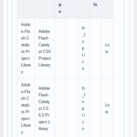
p
ls
e
Adob
fc
e.Fla
Adobe
_f
sh.C
Flash
x
ataly
Cataly
Lo
p
st.Pr
st CS5
w
l.i
oject.
Project
c
Librar
Library
o
y
Adob
Adobe
fc
e.Fla
Flash
_f
sh.C
Cataly
x
ataly
Lo
st CS
p
st.Pr
w
5.5 Pr
l.i
oject.
oject L
c
Librar
ibrary
o
y