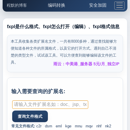
编码转换
安全加固
程默的博客
格式化与前端
网络工具
IP与域名
邮件工具
生活便民
更多工具
fxpl是什么格式、fxpl怎么打开（编辑）、fxpl格式信息
5.1支付宝大红包
本工具收集各类扩展名文件，一共有8000多种，通过查找能够方
便知道各种文件的所属格式，以及它的打开方式。遇到自己不清
楚的类型文件，试试该工具。可以方便查到能够编辑该文件的工
具。
雨云：中美港_服务器 5元/月_独立IP
输入需要查询的扩展名:
常见文件格式:
c2r
dsm
eml
kge
mnu
mqv
nhf
nk2