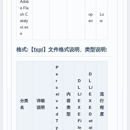
Adob
e Fla
sh C
op
Lo
ataly
en
w
st.ex
e
格式:【
fxpl
】文件格式说明、类型说明:
P
e
D
r
D
L
c
L
L/
ei
内
L/
E
流
分类
详细
v
容
E
X
行
名
说明
e
类
X
E
程
d
型
E
D
度
T
Fi
et
y
le
ai