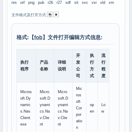
nrs
orf
png
pub
r26
r27
sdf
sit
svc
vsi
xld
xm
文件格式及打开方式:
格式:【
fob
】文件打开编辑方式信息:
开
执
流
执行
产品
详细
发
行
行
程序
名称
说明
公
方
程
司
式
度
Mic
Micros
Micro
Micro
ros
oft.Dy
soft.D
soft.D
oft
namic
ynami
ynami
op
Lo
Cor
s.Nav.
cs.Na
cs.Na
en
w
por
Client.
v.Clie
v.Clie
atio
exe
nt
nt
n