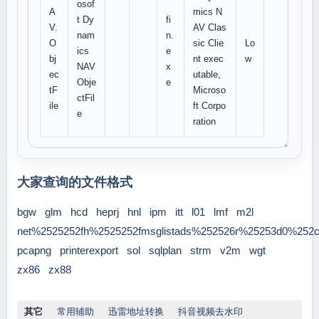
osof
A
mics N
t Dy
fi
V.
AV Clas
nam
n.
O
sic Clie
Lo
ics
e
bj
nt exec
w
NAV
x
ec
utable,
Obje
e
tF
Microso
ctFil
ile
ft Corpo
e
ration
大家查询的文件格式
bgw
glm
hcd
heprj
hnl
ipm
itt
l01
lmf
m2l
net%2525252fh%2525252fmsglistads%252526r%25253d0%252
pcapng
printerexport
sol
sqlplan
strm
v2m
wgt
zx86
zx88
其它
常用辅助
迅雷地址转换
抖音视频去水印