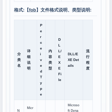
格式:【
fob
】文件格式说明、类型说明:
P
e
r
D
c
L
e
详
内
L/
流
分
i
DLL/E
细
容
E
行
类
v
XE Det
说
类
X
程
名
e
ails
明
型
E
度
d
Fi
T
le
y
p
e
Microso
Micr
N
ft Dyna