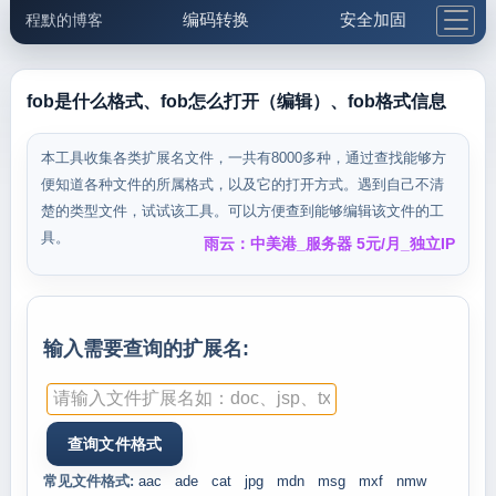
编码转换
安全加固
程默的博客
格式化与前端
网络工具
IP与域名
邮件工具
生活便民
更多工具
fob是什么格式、fob怎么打开（编辑）、fob格式信息
5.1支付宝大红包
本工具收集各类扩展名文件，一共有8000多种，通过查找能够方
便知道各种文件的所属格式，以及它的打开方式。遇到自己不清
楚的类型文件，试试该工具。可以方便查到能够编辑该文件的工
具。
雨云：中美港_服务器 5元/月_独立IP
输入需要查询的扩展名:
常见文件格式:
aac
ade
cat
jpg
mdn
msg
mxf
nmw