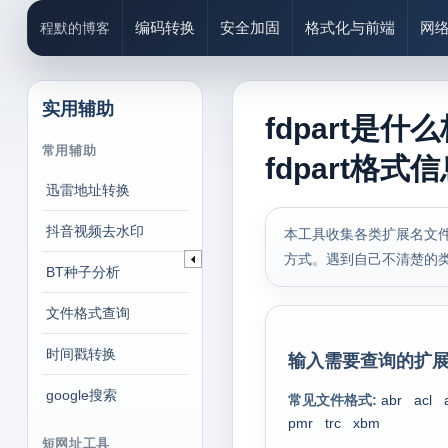
编码转换
安全加固
格式化与前端
网
程默的博客
实用辅助
fdpart是
常用辅助
fdpart格式
迅雷地址转换
抖音视频去水印
本工具收集各类扩展名文件
方式。遇到自己不清楚的
BT种子分析
文件格式查询
时间戳转换
输入需要查询的扩展
google搜索
常见文件格式:
abr
acl
pmr
trc
xbm
短网址工具