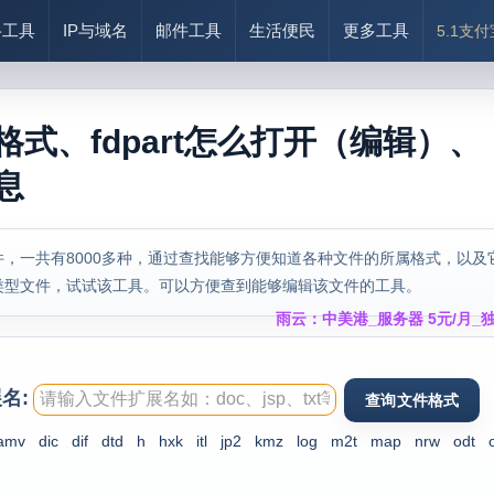
络工具
IP与域名
邮件工具
生活便民
更多工具
5.1支
什么格式、fdpart怎么打开（编辑）、
信息
，一共有8000多种，通过查找能够方便知道各种文件的所属格式，以及
类型文件，试试该工具。可以方便查到能够编辑该文件的工具。
雨云：中美港_服务器 5元/月_独
名:
amv
dic
dif
dtd
h
hxk
itl
jp2
kmz
log
m2t
map
nrw
odt