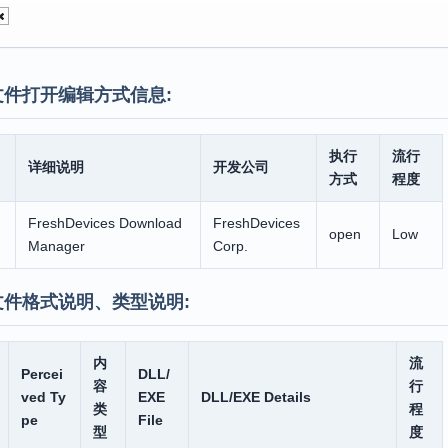
文件打开编辑方式信息:
执行
流行
详细说明
开发公司
方式
程度
FreshDevices Download
FreshDevices
open
Low
Manager
Corp.
文件格式说明、类型说明:
内
流
Percei
DLL/
容
行
ved Ty
EXE
DLL/EXE Details
类
程
pe
File
型
度