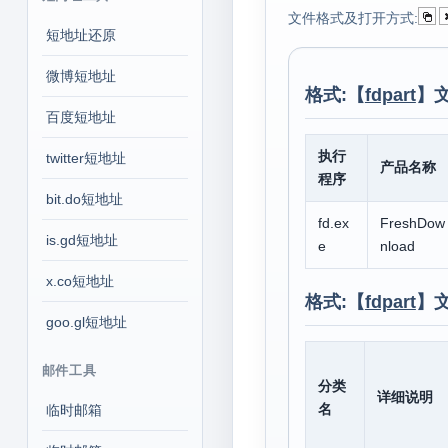
文件格式及打开方式:
短地址还原
微博短地址
格式:【
fdpart
】
百度短地址
执行
twitter短地址
产品名称
程序
bit.do短地址
fd.ex
FreshDow
is.gd短地址
e
nload
x.co短地址
格式:【
fdpart
】
goo.gl短地址
邮件工具
分类
详细说明
名
临时邮箱