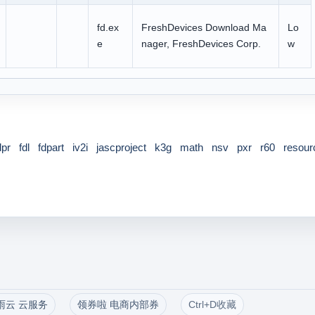
fd.ex
FreshDevices Download Ma
Lo
e
nager, FreshDevices Corp.
w
dpr
fdl
fdpart
iv2i
jascproject
k3g
math
nsv
pxr
r60
resour
雨云 云服务
领券啦 电商内部券
Ctrl+D收藏