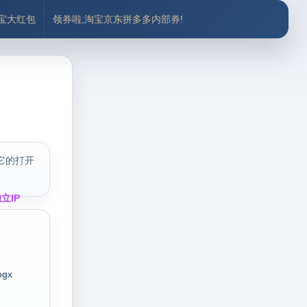
付宝大红包
领券啦,淘宝京东拼多多内部券!
它的打开
立IP
ogx