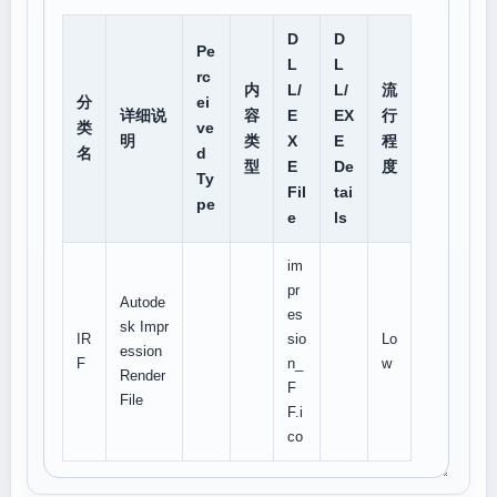
D
D
Pe
L
L
rc
内
L/
L/
流
分
ei
详细说
容
E
EX
行
类
ve
明
类
X
E
程
名
d
型
E
De
度
Ty
Fil
tai
pe
e
ls
im
pr
Autode
es
sk Impr
IR
sio
Lo
ession
F
n_
w
Render
F
File
F.i
co