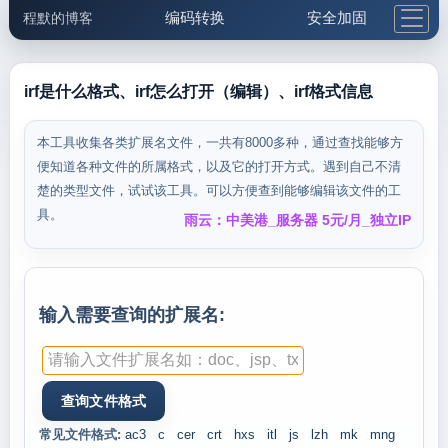
编码转换
安全加固
程默的博客
格式化与前端
网络工具
IP与域名
邮件工具
生活便民
更多工具
irf是什么格式、irf怎么打开（编辑）、irf格式信息
5.1支付宝大红包
本工具收集各类扩展名文件，一共有8000多种，通过查找能够方
便知道各种文件的所属格式，以及它的打开方式。遇到自己不清
楚的类型文件，试试该工具。可以方便查到能够编辑该文件的工
具。
雨云：中美港_服务器 5元/月_独立IP
输入需要查询的扩展名:
常见文件格式:
ac3
c
cer
crt
hxs
itl
js
lzh
mk
mng