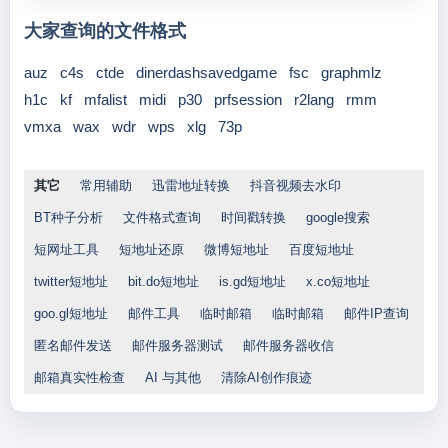
大家查询的文件格式
auz
c4s
ctde
dinerdashsavedgame
fsc
graphmlz
h1c
kf
mfalist
midi
p30
prfsession
r2lang
rmm
vmxa
wax
wdr
wps
xlg
73p
其它
常用辅助
迅雷地址转换
抖音视频去水印
BT种子分析
文件格式查询
时间戳转换
google搜索
短网址工具
短地址还原
微博短地址
百度短地址
twitter短地址
bit.do短地址
is.gd短地址
x.co短地址
goo.gl短地址
邮件工具
临时邮箱
临时邮箱
邮件IP查询
匿名邮件发送
邮件服务器测试
邮件服务器收信
邮箱真实性检查
AI 与其他
清除AI创作痕迹