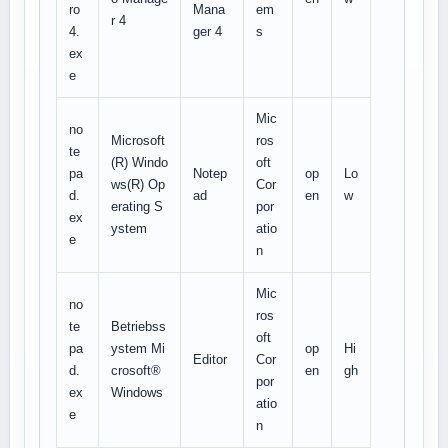
ro
Mana
em
r 4
4.
ger 4
s
ex
e
Mic
no
Microsoft
ros
te
(R) Windo
oft
pa
Notep
op
Lo
ws(R) Op
Cor
d.
ad
en
w
erating S
por
ex
ystem
atio
e
n
Mic
no
ros
te
Betriebss
oft
pa
ystem Mi
op
Hi
Editor
Cor
d.
crosoft®
en
gh
por
ex
Windows
atio
e
n