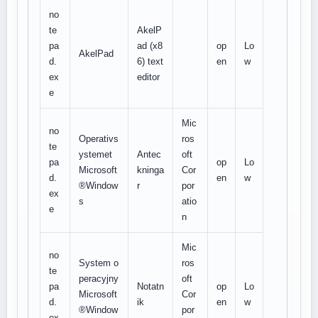
no
te
AkelP
pa
ad (x8
op
Lo
AkelPad
d.
6) text
en
w
ex
editor
e
Mic
no
Operativs
ros
te
ystemet
Antec
oft
pa
op
Lo
Microsoft
kninga
Cor
d.
en
w
®Window
r
por
ex
s
atio
e
n
Mic
no
System o
ros
te
peracyjny
oft
pa
Notatn
op
Lo
Microsoft
Cor
d.
ik
en
w
®Window
por
ex