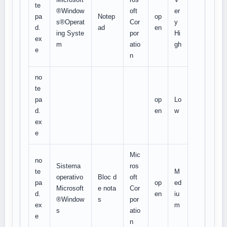
te
®Window
oft
er
pa
Notep
op
s®Operat
Cor
y
d.
ad
en
ing Syste
por
Hi
ex
m
atio
gh
e
n
no
te
pa
op
Lo
d.
en
w
ex
e
Mic
no
Sistema
ros
te
M
operativo
Bloc d
oft
pa
op
ed
Microsoft
e nota
Cor
d.
en
iu
®Window
s
por
ex
m
s
atio
e
n