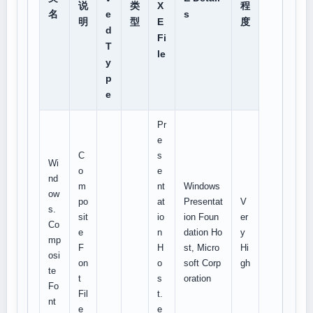
说
类
X
程
名
e
s
明
型
E
度
d
Fi
T
le
y
p
e
Pr
e
C
s
Wi
o
e
nd
m
nt
Windows
ow
po
at
Presentat
V
s.
sit
io
ion Foun
er
Co
e
n
dation Ho
y
mp
F
H
st, Micro
Hi
osi
on
o
soft Corp
gh
te
t
s
oration
Fo
Fil
t.
nt
e
e