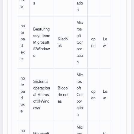
s
atio
e
n
Mic
no
Besturing
ros
te
ssysteem
oft
pa
Kladbl
op
Lo
Microsoft
Cor
d.
ok
en
w
®Window
por
ex
s
atio
e
n
Mic
no
Sistema
ros
te
operacion
Bloco
oft
pa
op
Lo
al Micros
de not
Cor
d.
en
w
oft®Wind
as
por
ex
ows
atio
e
n
Mic
no
Microsoft
ros
V