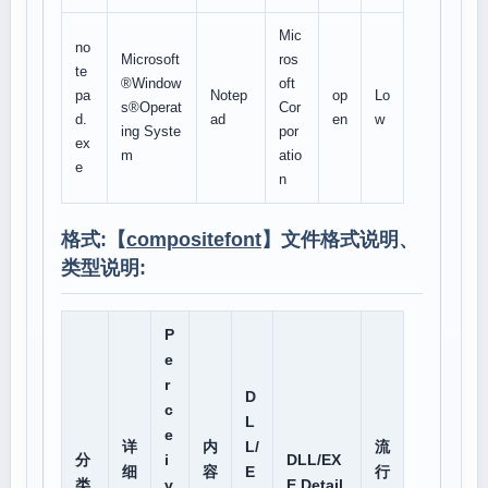
Mic
no
Microsoft
ros
te
®Window
oft
pa
Notep
op
Lo
s®Operat
Cor
d.
ad
en
w
ing Syste
por
ex
m
atio
e
n
格式:【
compositefont
】文件格式说明、
类型说明:
P
e
r
D
c
L
e
详
内
L/
流
分
i
DLL/EX
细
容
E
行
类
v
E Detail