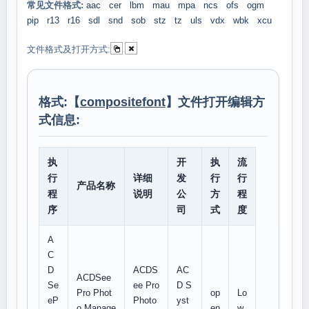
常见文件格式:
aac
cer
lbm
mau
mpa
ncs
ofs
ogm
pip
r13
r16
sdl
snd
sob
stz
tz
uls
vdx
wbk
xcu
文件格式及打开方式:
格式:【
compositefont
】文件打开编辑方
式信息:
执
开
执
流
行
详细
发
行
行
产品名称
程
说明
公
方
程
序
司
式
度
A
C
D
ACDS
AC
ACDSee
Se
ee Pro
D S
Pro Phot
op
Lo
eP
Photo
yst
o Manage
en
w