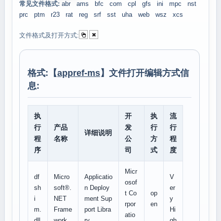
常见文件格式:
abr
ams
bfc
com
cpl
gfs
ini
mpc
nst
prc
ptm
r23
rat
reg
srf
sst
uha
web
wsz
xcs
文件格式及打开方式:
格式:【
appref-ms
】文件打开编辑方式信
息:
执
开
执
流
行
产品
发
行
行
详细说明
程
名称
公
方
程
序
司
式
度
Micr
df
Micro
Applicatio
V
osof
sh
soft®.
n Deploy
er
t Co
op
i
NET
ment Sup
y
rpor
en
m.
Frame
port Libra
Hi
atio
dll
work
ry
gh