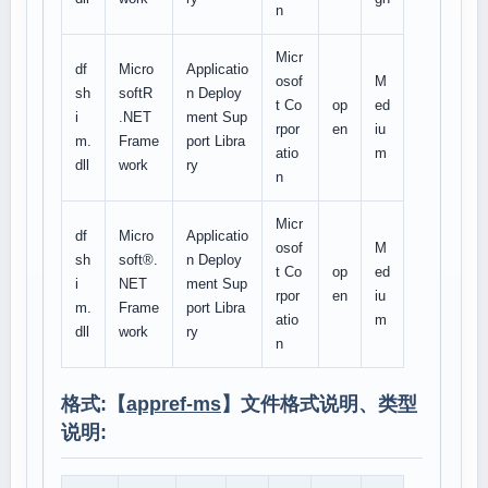
n
Micr
df
Micro
Applicatio
osof
M
sh
softR
n Deploy
t Co
op
ed
i
.NET
ment Sup
rpor
en
iu
m.
Frame
port Libra
atio
m
dll
work
ry
n
Micr
df
Micro
Applicatio
osof
M
sh
soft®.
n Deploy
t Co
op
ed
i
NET
ment Sup
rpor
en
iu
m.
Frame
port Libra
atio
m
dll
work
ry
n
格式:【
appref-ms
】文件格式说明、类型
说明: