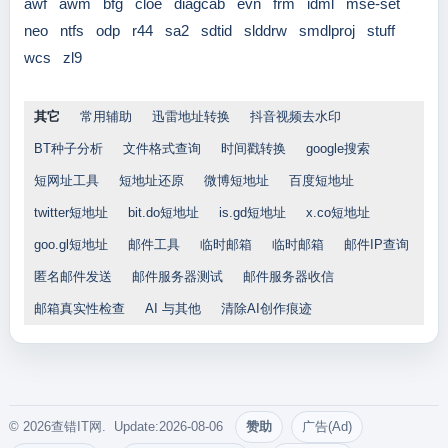
awf
awm
bfg
cloe
diagcab
evn
frm
idml
mse-set
neo
ntfs
odp
r44
sa2
sdtid
slddrw
smdlproj
stuff
wcs
zl9
其它
常用辅助
迅雷地址转换
抖音视频去水印
BT种子分析
文件格式查询
时间戳转换
google搜索
短网址工具
短地址还原
微博短地址
百度短地址
twitter短地址
bit.do短地址
is.gd短地址
x.co短地址
goo.gl短地址
邮件工具
临时邮箱
临时邮箱
邮件IP查询
匿名邮件发送
邮件服务器测试
邮件服务器收信
邮箱真实性检查
AI 与其他
清除AI创作痕迹
© 2026查错IT网. Update:2026-08-06
赞助
广告(Ad)