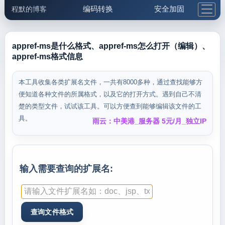
编码转换
安全加固
程默的博客
格式化与前端
网络工具
IP与域名
邮件工具
生活便民
更多工具
appref-ms是什么格式、appref-ms怎么打开（编辑）、
appref-ms格式信息
5.1支付宝大红包
本工具收集各类扩展名文件，一共有8000多种，通过查找能够方
便知道各种文件的所属格式，以及它的打开方式。遇到自己不清
楚的类型文件，试试该工具。可以方便查到能够编辑该文件的工
具。
雨云：中美港_服务器 5元/月_独立IP
输入需要查询的扩展名: