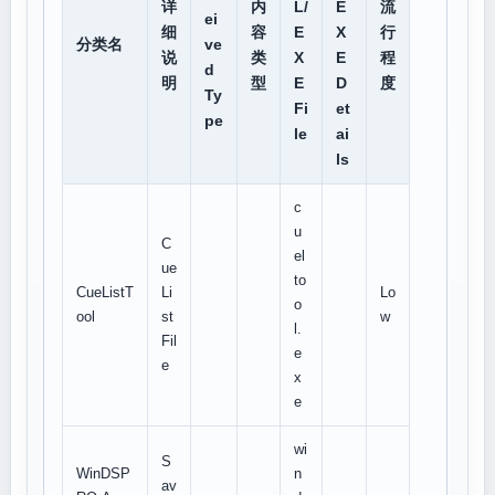
详
内
L/
E
流
ei
细
容
E
X
行
分类名
ve
说
类
X
E
程
d
明
型
E
D
度
Ty
Fi
et
pe
le
ai
ls
c
u
C
el
ue
to
CueListT
Li
Lo
o
ool
st
w
l.
Fil
e
e
x
e
wi
S
WinDSP
n
av