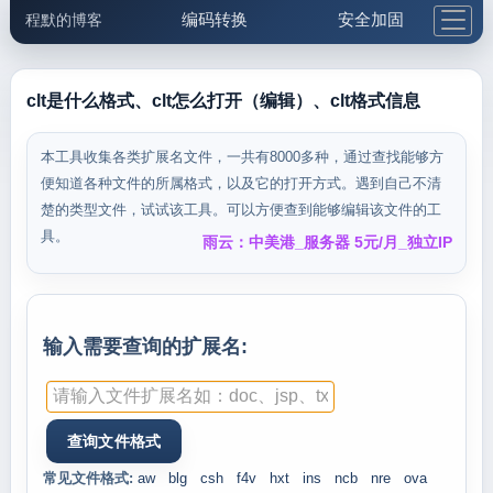
编码转换
安全加固
程默的博客
格式化与前端
网络工具
IP与域名
邮件工具
生活便民
更多工具
clt是什么格式、clt怎么打开（编辑）、clt格式信息
5.1支付宝大红包
本工具收集各类扩展名文件，一共有8000多种，通过查找能够方
便知道各种文件的所属格式，以及它的打开方式。遇到自己不清
楚的类型文件，试试该工具。可以方便查到能够编辑该文件的工
具。
雨云：中美港_服务器 5元/月_独立IP
输入需要查询的扩展名:
常见文件格式:
aw
blg
csh
f4v
hxt
ins
ncb
nre
ova