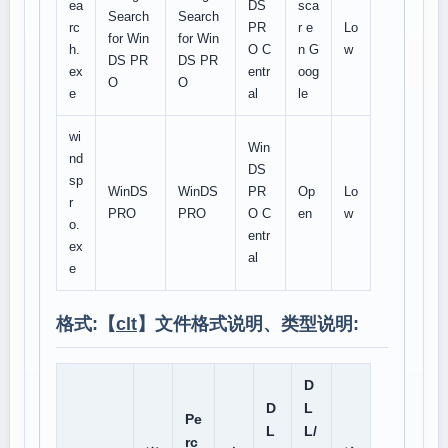
ea
DS
sca
Search
Search
rc
PR
r e
Lo
for Win
for Win
h.
O C
n G
w
DS PR
DS PR
ex
entr
oog
O
O
e
al
le
wi
Win
nd
DS
sp
WinDS
WinDS
PR
Op
Lo
r
PRO
PRO
O C
en
w
o.
entr
ex
al
e
格式:【
clt
】文件格式说明、类型说明:
D
D
L
Pe
L
L/
rc