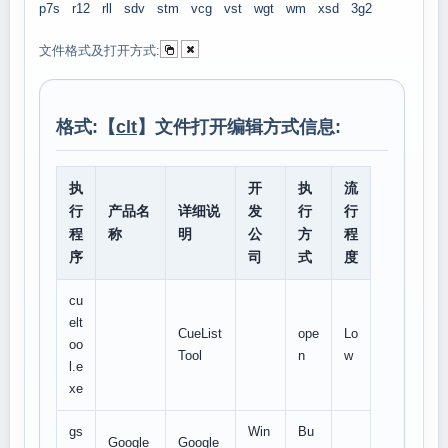
p7s
r12
rll
sdv
stm
vcg
vst
wgt
wm
xsd
3g2
文件格式及打开方式:
格式:【
clt
】文件打开编辑方式信息:
执
开
执
流
行
产品名
详细说
发
行
行
程
称
明
公
方
程
序
司
式
度
cu
elt
CueList
ope
Lo
oo
Tool
n
w
l.e
xe
gs
Win
Bu
Google
Google