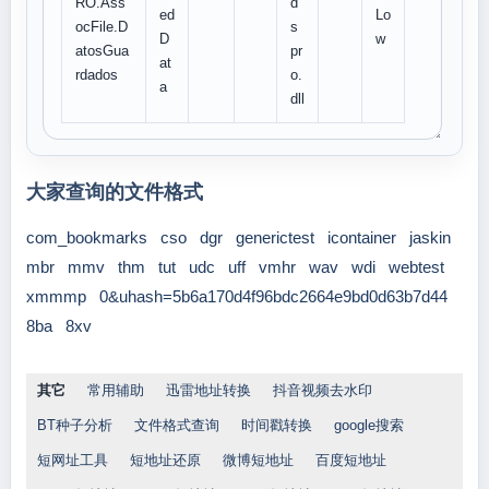
RO.Ass
d
ed
Lo
ocFile.D
s
D
w
atosGua
pr
at
rdados
o.
a
dll
大家查询的文件格式
com_bookmarks
cso
dgr
generictest
icontainer
jaskin
mbr
mmv
thm
tut
udc
uff
vmhr
wav
wdi
webtest
xmmmp
0&uhash=5b6a170d4f96bdc2664e9bd0d63b7d44
8ba
8xv
其它
常用辅助
迅雷地址转换
抖音视频去水印
BT种子分析
文件格式查询
时间戳转换
google搜索
短网址工具
短地址还原
微博短地址
百度短地址