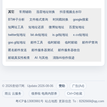
其它
常用辅助
迅雷地址转换
抖音视频去水印
BT种子分析
文件格式查询
时间戳转换
google搜索
短网址工具
短地址还原
微博短地址
百度短地址
twitter短地址
bit.do短地址
is.gd短地址
x.co短地址
goo.gl短地址
邮件工具
临时邮箱
临时邮箱
邮件IP查询
匿名邮件发送
邮件服务器测试
邮件服务器收信
邮箱真实性检查
AI 与其他
清除AI创作痕迹
© 2026查错IT网. Update:2026-08-06
赞助
广告(Ad)
雨云 云服务
领券啦 电商内部券
Ctrl+D收藏
粤ICP备13083991号
站点地图
更新信息
To：
8292669@qq.com