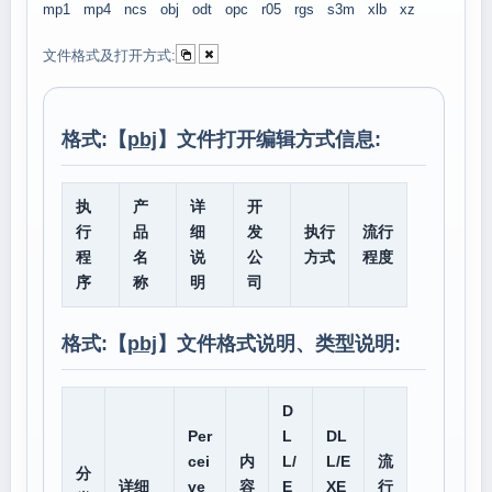
mp1
mp4
ncs
obj
odt
opc
r05
rgs
s3m
xlb
xz
文件格式及打开方式:
格式:【
pbj
】文件打开编辑方式信息:
执
产
详
开
行
品
细
发
执行
流行
程
名
说
公
方式
程度
序
称
明
司
格式:【
pbj
】文件格式说明、类型说明:
D
Per
L
DL
cei
内
L/
L/E
流
分
详细
ve
容
E
XE
行