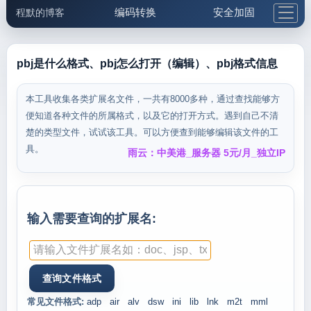
编码转换
安全加固
程默的博客
格式化与前端
网络工具
IP与域名
邮件工具
生活便民
更多工具
pbj是什么格式、pbj怎么打开（编辑）、pbj格式信息
5.1支付宝大红包
本工具收集各类扩展名文件，一共有8000多种，通过查找能够方
便知道各种文件的所属格式，以及它的打开方式。遇到自己不清
楚的类型文件，试试该工具。可以方便查到能够编辑该文件的工
具。
雨云：中美港_服务器 5元/月_独立IP
输入需要查询的扩展名:
常见文件格式:
adp
air
alv
dsw
ini
lib
lnk
m2t
mml