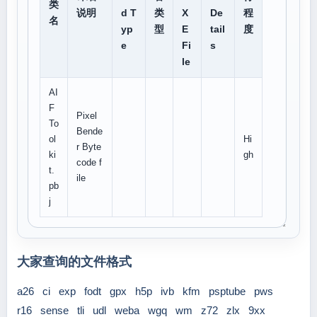
类
说明
d T
类
X
De
程
名
yp
型
E
tail
度
e
Fi
s
le
AI
F
Pixel
To
Bende
ol
Hi
r Byte
ki
gh
code f
t.
ile
pb
j
大家查询的文件格式
a26
ci
exp
fodt
gpx
h5p
ivb
kfm
psptube
pws
r16
sense
tli
udl
weba
wgq
wm
z72
zlx
9xx