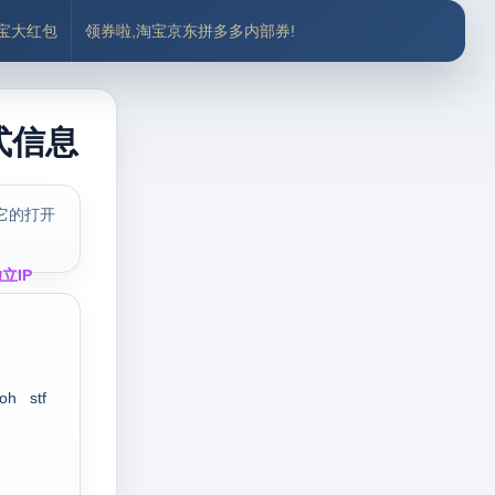
付宝大红包
领券啦,淘宝京东拼多多内部券!
式信息
它的打开
立IP
oh
stf