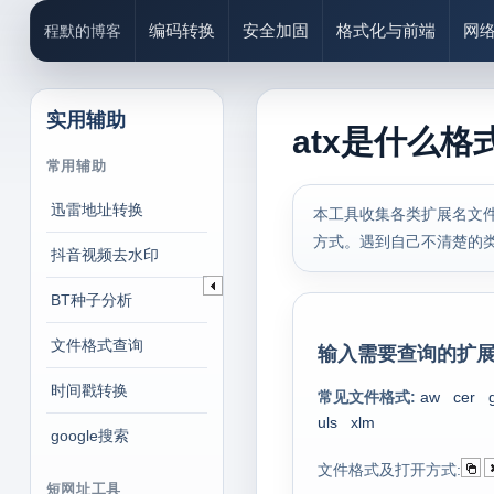
编码转换
安全加固
格式化与前端
网
程默的博客
实用辅助
atx是什么格
常用辅助
迅雷地址转换
本工具收集各类扩展名文件
方式。遇到自己不清楚的
抖音视频去水印
BT种子分析
文件格式查询
输入需要查询的扩展
时间戳转换
常见文件格式:
aw
cer
uls
xlm
google搜索
文件格式及打开方式:
短网址工具