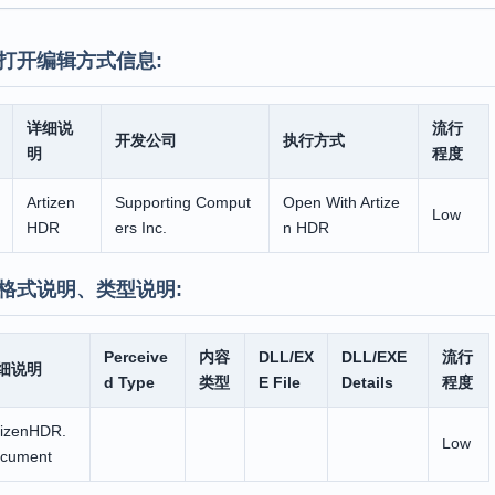
打开编辑方式信息:
详细说
流行
开发公司
执行方式
明
程度
Artizen
Supporting Comput
Open With Artize
Low
HDR
ers Inc.
n HDR
格式说明、类型说明:
Perceive
内容
DLL/EX
DLL/EXE
流行
细说明
d Type
类型
E File
Details
程度
tizenHDR.
Low
cument