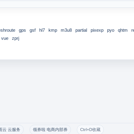
eshroute
gps
gsf
hl7
kmp
m3u8
partial
pixexp
pyo
qhtm
r
vue
zprj
雨云 云服务
领券啦 电商内部券
Ctrl+D收藏