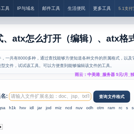
络工具
IP与域名
邮件工具
生活便民
更多工具
5.1支
式、atx怎么打开（编辑）、atx格
，一共有8000多种，通过查找能够方便知道各种文件的所属格式，以及
类型文件，试试该工具。可以方便查到能够编辑该文件的工具。
雨云：中美港_服务器 5元/月_独
名:
gsa
h1k
hxv
idl
jar
jod
miz
ncd
nuv
odh
otm
ram
rc
s
s