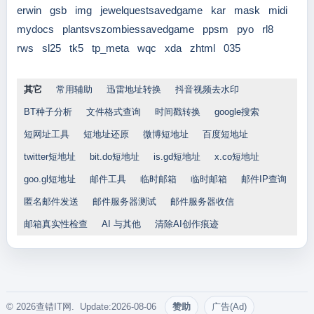
erwin
gsb
img
jewelquestsavedgame
kar
mask
midi
mydocs
plantsvszombiessavedgame
ppsm
pyo
rl8
rws
sl25
tk5
tp_meta
wqc
xda
zhtml
035
其它
常用辅助
迅雷地址转换
抖音视频去水印
BT种子分析
文件格式查询
时间戳转换
google搜索
短网址工具
短地址还原
微博短地址
百度短地址
twitter短地址
bit.do短地址
is.gd短地址
x.co短地址
goo.gl短地址
邮件工具
临时邮箱
临时邮箱
邮件IP查询
匿名邮件发送
邮件服务器测试
邮件服务器收信
邮箱真实性检查
AI 与其他
清除AI创作痕迹
© 2026查错IT网. Update:2026-08-06
赞助
广告(Ad)