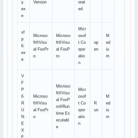
y.
Version
orat
ex
ed
e
Micr
vf
Microso
Microso
osof
M
p
ft®Visu
ft®Visu
t Co
op
ed
6.
al FoxPr
al FoxP
rpor
en
iu
ex
o
ro
atio
m
e
n
V
F
Microso
P
Micr
ft®Visu
6
Microso
osof
M
al FoxP
R
ft®Visu
t Co
R
ed
ro®Run
U
al FoxPr
rpor
un
iu
time Ex
N.
o
atio
m
ecutabl
E
n
e
X
E