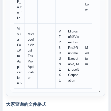
P_
Lo
aut
w
o_f
ile
Vi
V
Micros
su
Micr
F
oft®Vis
al.
osof
P
ual Fox
Fo
t Vis
6
Pro®R
M
xP
ual
R
untime
ed
ro.
Fox
U
Execut
iu
Ap
Pro
N.
able, M
m
pli
Appl
E
icrosoft
cat
icati
X
Corpor
io
on
E
ation
n.6
大家查询的文件格式