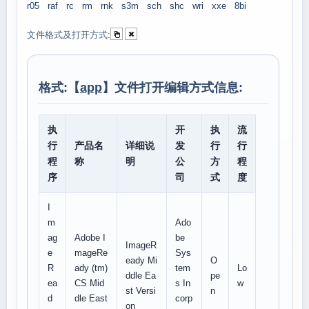
r05
raf
rc
rm
rnk
s3m
sch
shc
wri
xxe
8bi
文件格式及打开方式:
格式:【
app
】文件打开编辑方式信息:
执
开
执
流
行
产品名
详细说
发
行
行
程
称
明
公
方
程
序
司
式
度
I
m
Ado
ag
Adobe I
be
ImageR
e
mageRe
Sys
eady Mi
O
R
ady (tm)
tem
Lo
ddle Ea
pe
ea
CS Mid
s In
w
st Versi
n
d
dle East
corp
on