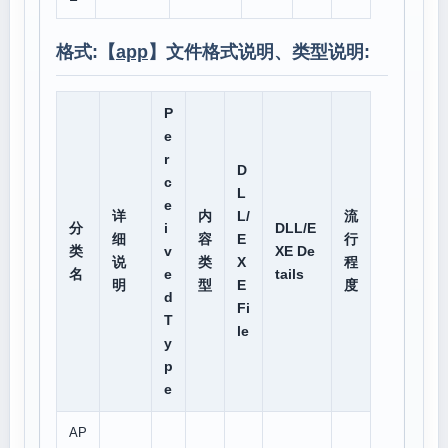
格式:【
app
】文件格式说明、类型说明:
P
e
r
D
c
L
e
详
内
L/
流
分
i
DLL/E
细
容
E
行
类
v
XE De
说
类
X
程
名
e
tails
明
型
E
度
d
Fi
T
le
y
p
e
AP