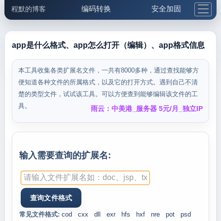
编码转换
安全加固
程默的博客
格式化与前端
网络工具
IP与域名
邮件工具
生活便民
更多工具
app是什么格式、app怎么打开（编辑）、app格式信息
5.1支付宝大红包
本工具收集各类扩展名文件，一共有8000多种，通过查找能够方
便知道各种文件的所属格式，以及它的打开方式。遇到自己不清
楚的类型文件，试试该工具。可以方便查到能够编辑该文件的工
具。
雨云：中美港_服务器 5元/月_独立IP
输入需要查询的扩展名:
常见文件格式:
cod
cxx
dll
exr
hfs
hxf
nre
pot
psd