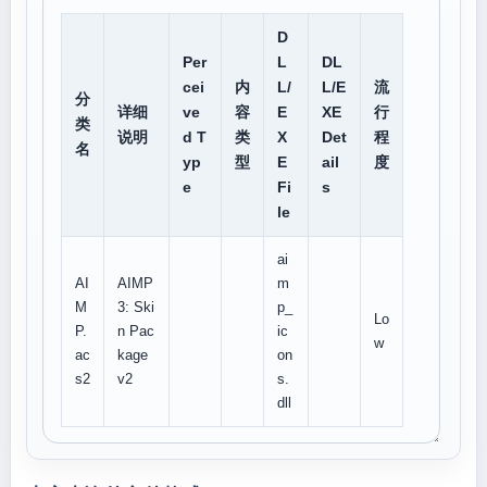
D
Per
L
DL
cei
内
L/
L/E
流
分
详细
ve
容
E
XE
行
类
说明
d T
类
X
Det
程
名
yp
型
E
ail
度
e
Fi
s
le
ai
AI
AIMP
m
M
3: Ski
p_
Lo
P.
n Pac
ic
w
ac
kage
on
s2
v2
s.
dll