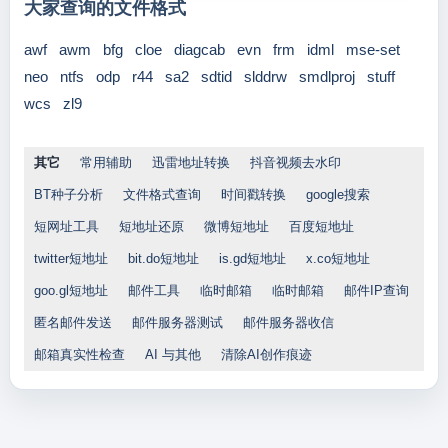
大家查询的文件格式
awf
awm
bfg
cloe
diagcab
evn
frm
idml
mse-set
neo
ntfs
odp
r44
sa2
sdtid
slddrw
smdlproj
stuff
wcs
zl9
其它
常用辅助
迅雷地址转换
抖音视频去水印
BT种子分析
文件格式查询
时间戳转换
google搜索
短网址工具
短地址还原
微博短地址
百度短地址
twitter短地址
bit.do短地址
is.gd短地址
x.co短地址
goo.gl短地址
邮件工具
临时邮箱
临时邮箱
邮件IP查询
匿名邮件发送
邮件服务器测试
邮件服务器收信
邮箱真实性检查
AI 与其他
清除AI创作痕迹