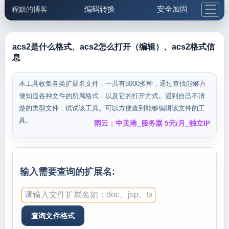
编码转换
安全加固
程默的博客
格式化与前端
网络工具
IP与域名
邮件工具
生活便民
更多工具
acs2是什么格式、acs2怎么打开（编辑）、acs2格式信
息
5.1支付宝大红包
本工具收集各类扩展名文件，一共有8000多种，通过查找能够方
便知道各种文件的所属格式，以及它的打开方式。遇到自己不清
楚的类型文件，试试该工具。可以方便查到能够编辑该文件的工
具。
雨云：中美港_服务器 5元/月_独立IP
输入需要查询的扩展名: