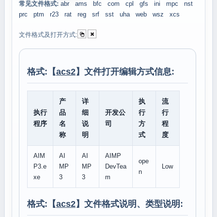
常见文件格式:
abr
ams
bfc
com
cpl
gfs
ini
mpc
nst
prc
ptm
r23
rat
reg
srf
sst
uha
web
wsz
xcs
文件格式及打开方式:
格式:【
acs2
】文件打开编辑方式信息:
产
详
执
流
执行
品
细
开发公
行
行
程序
名
说
司
方
程
称
明
式
度
AIM
AI
AI
AIMP
ope
P3.e
MP
MP
DevTea
Low
n
xe
3
3
m
格式:【
acs2
】文件格式说明、类型说明: