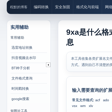
编码转换
安全加固
格式化与前端
网
程默的博客
实用辅助
9xa是什么格
常用辅助
息
迅雷地址转换
抖音视频去水印
本工具收集各类扩展名文件
方式。遇到自己不清楚的
BT种子分析
文件格式查询
时间戳转换
输入需要查询的扩展
google搜索
常见文件格式:
acf
ado
vsx
wm
xlv
短网址工具