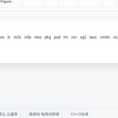
i Figure
ces
lv
m2s
mfp
nwa
pkg
pud
rrv
rsv
sg1
tauc
vmtm
xx
雨云 云服务
领券啦 电商内部券
Ctrl+D收藏