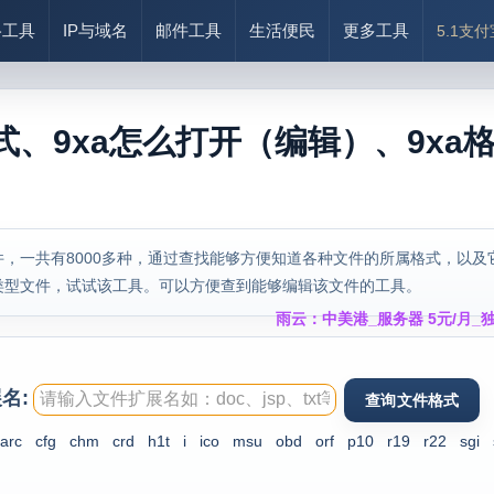
络工具
IP与域名
邮件工具
生活便民
更多工具
5.1支
式、9xa怎么打开（编辑）、9xa
，一共有8000多种，通过查找能够方便知道各种文件的所属格式，以及
类型文件，试试该工具。可以方便查到能够编辑该文件的工具。
雨云：中美港_服务器 5元/月_独
名:
arc
cfg
chm
crd
h1t
i
ico
msu
obd
orf
p10
r19
r22
sgi