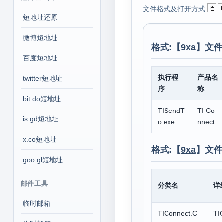
文件格式及打开方式:
短地址还原
微博短地址
格式:【
9xa
】文件
百度短地址
执行程
产品名
twitter短地址
序
称
bit.do短地址
TISendT
TI Co
is.gd短地址
o.exe
nnect
x.co短地址
格式:【
9xa
】文件
goo.gl短地址
邮件工具
分类名
详
临时邮箱
TIConnect.C
TI