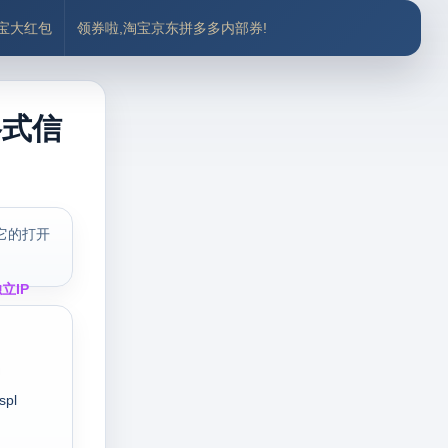
付宝大红包
领券啦,淘宝京东拼多多内部券!
格式信
它的打开
立IP
spl