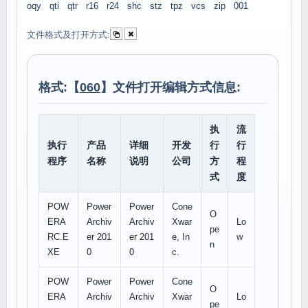
oqy
qti
qtr
r16
r24
shc
stz
tpz
vcs
zip
001
文件格式及打开方式:
格式:【
060
】文件打开编辑方式信息:
执
流
执行
产品
详细
开发
行
行
程序
名称
说明
公司
方
程
式
度
POW
Power
Power
Cone
O
ERA
Archiv
Archiv
Xwar
Lo
pe
RC.E
er 201
er 201
e, In
w
n
XE
0
0
c.
POW
Power
Power
Cone
O
ERA
Archiv
Archiv
Xwar
Lo
pe