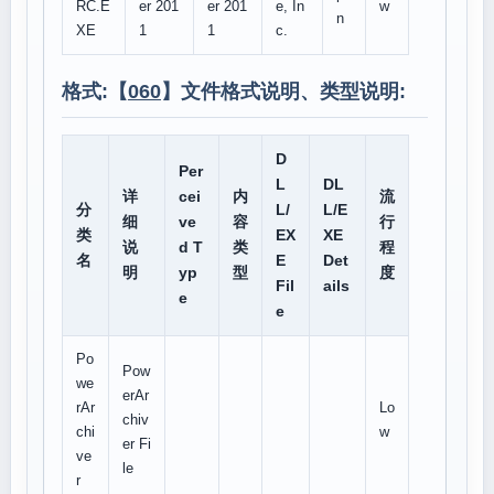
RC.E
er 201
er 201
e, In
w
n
XE
1
1
c.
格式:【
060
】文件格式说明、类型说明:
D
Per
L
DL
详
cei
内
流
分
L/
L/E
细
ve
容
行
类
EX
XE
说
d T
类
程
名
E
Det
明
yp
型
度
Fil
ails
e
e
Po
Pow
we
erAr
rAr
Lo
chiv
chi
w
er Fi
ve
le
r