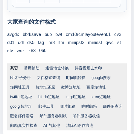
大家查询的文件格式
avgdx
bbrksave
bup
bwt
cm10rcmlayoutevent.1
cvx
d01
ddl
ds5
fag
im8
ltm
minipsf2
minissf
qwc
st
stv
wsz
z83
060
其它
常用辅助
迅雷地址转换
抖音视频去水印
BT种子分析
文件格式查询
时间戳转换
google搜索
短网址工具
短地址还原
微博短地址
百度短地址
twitter短地址
bit.do短地址
is.gd短地址
x.co短地址
goo.gl短地址
邮件工具
临时邮箱
临时邮箱
邮件IP查询
匿名邮件发送
邮件服务器测试
邮件服务器收信
邮箱真实性检查
AI 与其他
清除AI创作痕迹