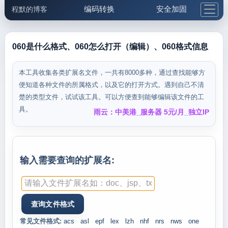
编码转换
安全加固
程默的博客
格式化与前端
网络工具
IP与域名
邮件工具
生活便民
更多工具
060是什么格式、060怎么打开（编辑）、060格式信息
5.1支付宝大红包
本工具收集各类扩展名文件，一共有8000多种，通过查找能够方
便知道各种文件的所属格式，以及它的打开方式。遇到自己不清
楚的类型文件，试试该工具。可以方便查到能够编辑该文件的工
具。
雨云：中美港_服务器 5元/月_独立IP
输入需要查询的扩展名:
常见文件格式:
acs
asl
epf
lex
lzh
nhf
nrs
nws
one