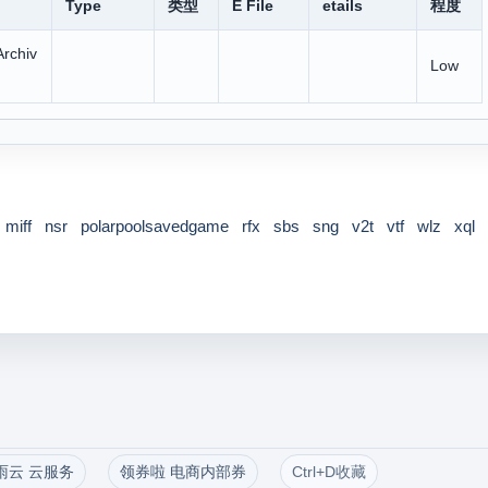
Type
类型
E File
etails
程度
rchiv
Low
miff
nsr
polarpoolsavedgame
rfx
sbs
sng
v2t
vtf
wlz
xql
雨云 云服务
领券啦 电商内部券
Ctrl+D收藏