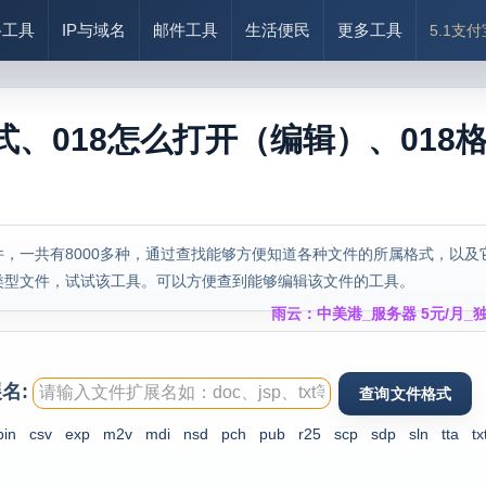
络工具
IP与域名
邮件工具
生活便民
更多工具
5.1支
式、018怎么打开（编辑）、018
，一共有8000多种，通过查找能够方便知道各种文件的所属格式，以及
类型文件，试试该工具。可以方便查到能够编辑该文件的工具。
雨云：中美港_服务器 5元/月_独
名:
bin
csv
exp
m2v
mdi
nsd
pch
pub
r25
scp
sdp
sln
tta
tx