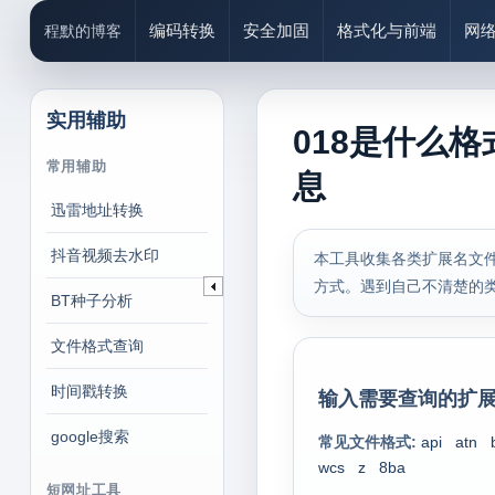
编码转换
安全加固
格式化与前端
网
程默的博客
实用辅助
018是什么格
常用辅助
息
迅雷地址转换
抖音视频去水印
本工具收集各类扩展名文件
方式。遇到自己不清楚的
BT种子分析
文件格式查询
时间戳转换
输入需要查询的扩展
google搜索
常见文件格式:
api
atn
wcs
z
8ba
短网址工具