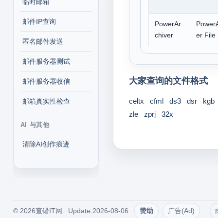
临时邮箱
邮件IP查询
PowerAr
PowerA
chiver
er File
匿名邮件发送
邮件服务器测试
大家查询的文件格式
邮件服务器收信
celtx
cfml
ds3
dsr
kgb
邮箱真实性检查
zle
zprj
32x
AI 与其他
清除AI创作痕迹
© 2026查错IT网. Update:2026-08-06
赞助
广告(Ad)