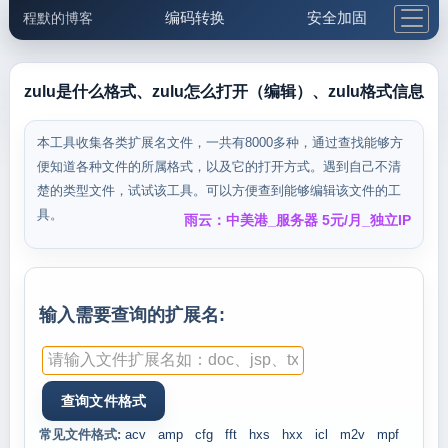
编码转换
安全加固
程默的博客
格式化与前端
网络工具
IP与域名
邮件工具
生活便民
更多工具
zulu是什么格式、zulu怎么打开（编辑）、zulu格式信息
5.1支付宝大红包
本工具收集各类扩展名文件，一共有8000多种，通过查找能够方
便知道各种文件的所属格式，以及它的打开方式。遇到自己不清
楚的类型文件，试试该工具。可以方便查到能够编辑该文件的工
具。
雨云：中美港_服务器 5元/月_独立IP
输入需要查询的扩展名:
常见文件格式:
acv
amp
cfg
fft
hxs
hxx
icl
m2v
mpf