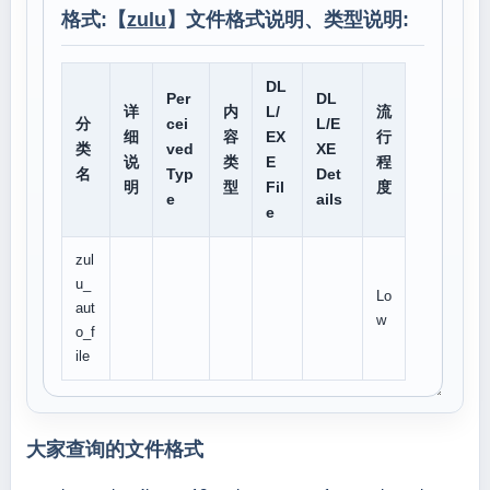
格式:【
zulu
】文件格式说明、类型说明:
DL
Per
DL
详
内
L/
流
分
cei
L/E
细
容
EX
行
类
ved
XE
说
类
E
程
名
Typ
Det
明
型
Fil
度
e
ails
e
zul
u_
Lo
aut
w
o_f
ile
大家查询的文件格式