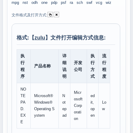
mpg
nst
odh
one
pdp
psf
ra
sch
swf
vcg
wiz
文件格式及打开方式:
格式:【
zulu
】文件打开编辑方式信息:
执
详
执
流
行
细
开发
行
行
产品名称
程
说
公司
方
程
序
明
式
度
NO
Micr
TE
Microsoft®
N
ed
osoft
PA
Windows®
ot
it,
Lo
Corp
D.
Operating S
ep
op
w
orati
EX
ystem
ad
en
on
E