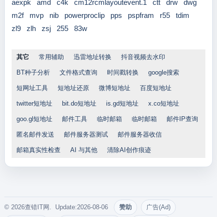
aexpk
amd
c4k
cm12rcmlayoutevent.1
ctt
drw
dwg
m2f
mvp
nib
powerproclip
pps
pspfram
r55
tdim
zl9
zlh
zsj
255
83w
其它
常用辅助
迅雷地址转换
抖音视频去水印
BT种子分析
文件格式查询
时间戳转换
google搜索
短网址工具
短地址还原
微博短地址
百度短地址
twitter短地址
bit.do短地址
is.gd短地址
x.co短地址
goo.gl短地址
邮件工具
临时邮箱
临时邮箱
邮件IP查询
匿名邮件发送
邮件服务器测试
邮件服务器收信
邮箱真实性检查
AI 与其他
清除AI创作痕迹
© 2026查错IT网. Update:2026-08-06
赞助
广告(Ad)