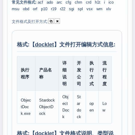
常见文件格式:
acf
ado
arc
cfg
chm
crd
h1t
i
ico
msu
obd
orf
p10
r19
r22
sgi
spl
vsx
wm
xlv
文件格式及打开方式:
格式:【
docklet
】文件打开编辑方式信息:
详
开
执
流
执行
产品名
细
发
行
行
程序
称
说
公
方
程
明
司
式
度
Obj
St
Objec
Stardock
ect
ar
op
Lo
tDoc
ObjectD
Doc
do
en
w
k.exe
ock
k
ck
格式:【
docklet
】文件格式说明、类型说