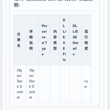
明:
D
Per
L
DL
详
cei
内
L/
L/E
流
分
细
ve
容
E
XE
行
类
说
d T
类
X
Det
程
名
明
yp
型
E
ail
度
e
Fi
s
le
Obj
Obj
ect
ect
Doc
Doc
Lo
k D
k D
w
ockl
ockl
et
et