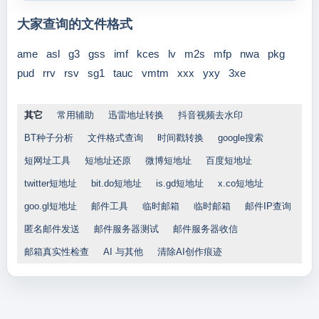
大家查询的文件格式
ame
asl
g3
gss
imf
kces
lv
m2s
mfp
nwa
pkg
pud
rrv
rsv
sg1
tauc
vmtm
xxx
yxy
3xe
其它
常用辅助
迅雷地址转换
抖音视频去水印
BT种子分析
文件格式查询
时间戳转换
google搜索
短网址工具
短地址还原
微博短地址
百度短地址
twitter短地址
bit.do短地址
is.gd短地址
x.co短地址
goo.gl短地址
邮件工具
临时邮箱
临时邮箱
邮件IP查询
匿名邮件发送
邮件服务器测试
邮件服务器收信
邮箱真实性检查
AI 与其他
清除AI创作痕迹