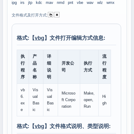
ipg
irs
jtp
kdc
mav
nmd
pnt
vbe
wav
wlz
wmx
文件格式及打开方式:
格式:【
vbg
】文件打开编辑方式信息:
执
产
详
流
行
品
细
开发公
执行
行
程
名
说
司
方式
程
序
称
明
度
vb
Vis
Vis
Microso
Make,
6.
ual
ual
Hi
ft Corpo
open,
ex
Bas
Bas
gh
ration
Run
e
ic
ic
格式:【
vbg
】文件格式说明、类型说明: