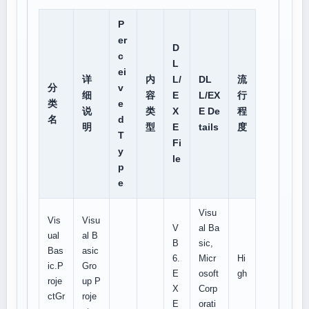
P
er
D
c
L
ei
详
内
L/
DL
流
分
v
细
容
E
L/EX
行
类
e
说
类
X
E De
程
名
d
明
型
E
tails
度
T
Fi
y
le
p
e
Visu
Vis
Visu
V
al Ba
ual
al B
B
sic,
Bas
asic
6.
Micr
Hi
ic.P
Gro
E
osoft
gh
roje
up P
X
Corp
ctGr
roje
E
orati