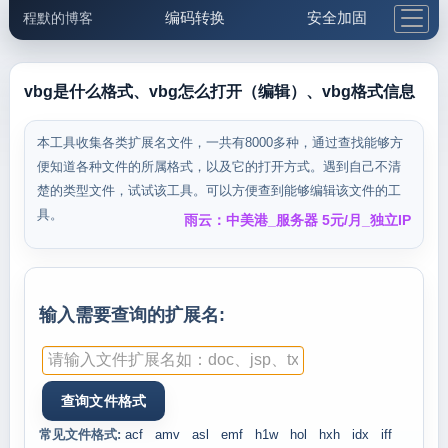
编码转换
安全加固
程默的博客
格式化与前端
网络工具
IP与域名
邮件工具
生活便民
更多工具
vbg是什么格式、vbg怎么打开（编辑）、vbg格式信息
5.1支付宝大红包
本工具收集各类扩展名文件，一共有8000多种，通过查找能够方
便知道各种文件的所属格式，以及它的打开方式。遇到自己不清
楚的类型文件，试试该工具。可以方便查到能够编辑该文件的工
具。
雨云：中美港_服务器 5元/月_独立IP
输入需要查询的扩展名:
常见文件格式:
acf
amv
asl
emf
h1w
hol
hxh
idx
iff