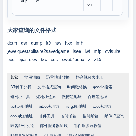
oup
ct
on
大家查询的文件格式
dotm
dsr
dump
ft9
htw
hxx
imh
jewelquestsolitaire2savedgame
jsee
lwf
mfp
ovisuite
pdc
ppa
sxw
txc
uss
xweb4asax
z
z19
其它
常用辅助
迅雷地址转换
抖音视频去水印
BT种子分析
文件格式查询
时间戳转换
google搜索
短网址工具
短地址还原
微博短地址
百度短地址
twitter短地址
bit.do短地址
is.gd短地址
x.co短地址
goo.gl短地址
邮件工具
临时邮箱
临时邮箱
邮件IP查询
匿名邮件发送
邮件服务器测试
邮件服务器收信
邮箱真实性检查
AI 与其他
清除AI创作痕迹