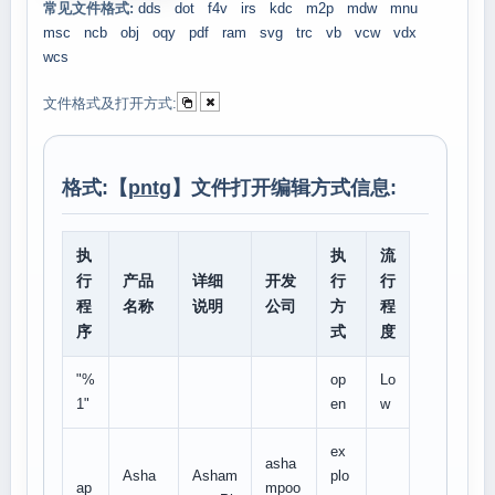
常见文件格式:
dds
dot
f4v
irs
kdc
m2p
mdw
mnu
msc
ncb
obj
oqy
pdf
ram
svg
trc
vb
vcw
vdx
wcs
文件格式及打开方式:
格式:【
pntg
】文件打开编辑方式信息:
执
执
流
行
产品
详细
开发
行
行
程
名称
说明
公司
方
程
序
式
度
"%
op
Lo
1"
en
w
ex
asha
Asha
Asham
plo
ap
mpoo