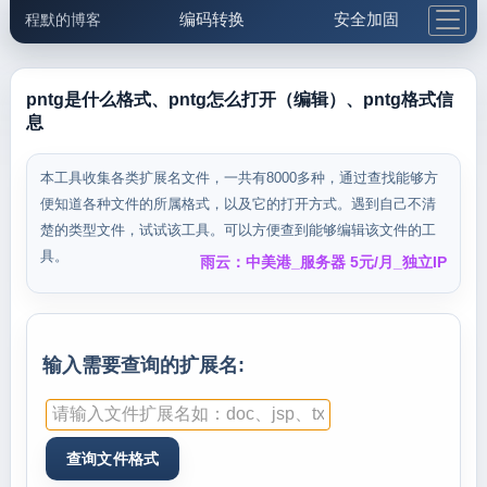
编码转换
安全加固
程默的博客
格式化与前端
网络工具
IP与域名
邮件工具
生活便民
更多工具
pntg是什么格式、pntg怎么打开（编辑）、pntg格式信
息
5.1支付宝大红包
本工具收集各类扩展名文件，一共有8000多种，通过查找能够方
便知道各种文件的所属格式，以及它的打开方式。遇到自己不清
楚的类型文件，试试该工具。可以方便查到能够编辑该文件的工
具。
雨云：中美港_服务器 5元/月_独立IP
输入需要查询的扩展名: