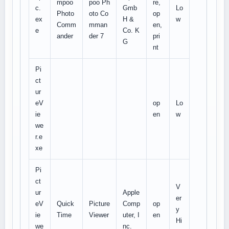
mpoo
poo Ph
re,
c.
Gmb
Lo
Photo
oto Co
op
ex
H &
w
Comm
mman
en,
e
Co. K
ander
der 7
pri
G
nt
Pi
ct
ur
eV
op
Lo
ie
en
w
we
r.e
xe
Pi
ct
V
ur
Apple
er
eV
Quick
Picture
Comp
op
y
ie
Time
Viewer
uter, I
en
Hi
we
nc.