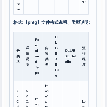
gh
r.e
xe
格式:【
pntg
】文件格式说明、类型说明:
D
Pe
L
rc
详
内
L/
流
分
ei
DLL/E
细
容
E
行
类
ve
XE Det
说
类
X
程
名
d
ails
明
型
E
度
Ty
Fil
pe
e
im
A
A
ag
P
P
e/
im
C.
C.
x-
Lo
ag
M
M
m
w