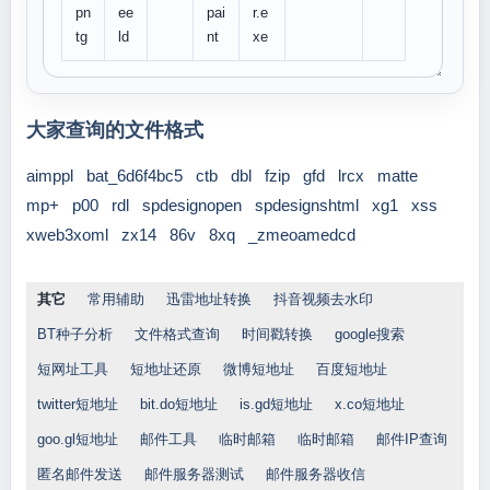
pn
ee
pai
r.e
tg
ld
nt
xe
大家查询的文件格式
aimppl
bat_6d6f4bc5
ctb
dbl
fzip
gfd
lrcx
matte
mp+
p00
rdl
spdesignopen
spdesignshtml
xg1
xss
xweb3xoml
zx14
86v
8xq
_zmeoamedcd
其它
常用辅助
迅雷地址转换
抖音视频去水印
BT种子分析
文件格式查询
时间戳转换
google搜索
短网址工具
短地址还原
微博短地址
百度短地址
twitter短地址
bit.do短地址
is.gd短地址
x.co短地址
goo.gl短地址
邮件工具
临时邮箱
临时邮箱
邮件IP查询
匿名邮件发送
邮件服务器测试
邮件服务器收信