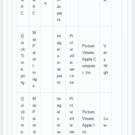
e
A
A
ac
C
C
pai
nt
M
Q
im
Pi
ac
ui
ag
ct
P
Picture
V
ck
e/
ur
ai
Viewer,
er
Ti
x-
eV
nt
Apple C
y
m
m
ie
I
ompute
Hi
e.
ac
we
m
r, Inc.
gh
pn
pai
r.e
ag
tg
nt
xe
e
Q
M
im
Pi
ui
ac
ag
ct
ck
P
e/
ur
Picture
Ti
ai
x-
eV
Viewer,
Lo
m
nt
m
ie
Apple I
w
e.
-b
ac
we
nc.