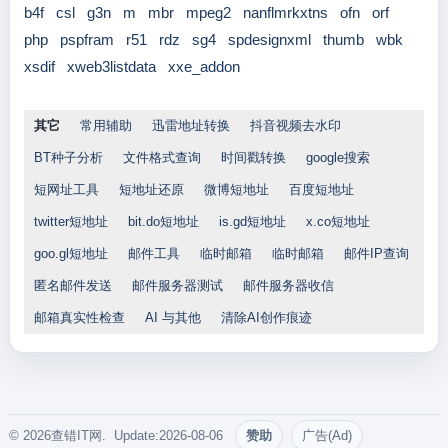
b4f
csl
g3n
m
mbr
mpeg2
nanflmrkxtns
ofn
orf
php
pspfram
r51
rdz
sg4
spdesignxml
thumb
wbk
xsdif
xweb3listdata
xxe_addon
其它
常用辅助
迅雷地址转换
抖音视频去水印
BT种子分析
文件格式查询
时间戳转换
google搜索
短网址工具
短地址还原
微博短地址
百度短地址
twitter短地址
bit.do短地址
is.gd短地址
x.co短地址
goo.gl短地址
邮件工具
临时邮箱
临时邮箱
邮件IP查询
匿名邮件发送
邮件服务器测试
邮件服务器收信
邮箱真实性检查
AI 与其他
清除AI创作痕迹
© 2026查错IT网. Update:2026-08-06
赞助
广告(Ad)