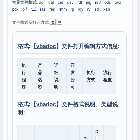
常见文件格式:
acf
caf
cer
dsv
fdf
jng
nr3
ods
ova
pdx
pif
r12
ras
res
rmm
rp
rqy
rv
sdl
xsn
文件格式及打开方式:
格式:【
vbadoc
】文件打开编辑方式信息:
执
产
详
开
行
品
细
发
执行
流行
程
名
说
公
方式
程度
序
称
明
司
格式:【
vbadoc
】文件格式说明、类型说
明:
D
D
L