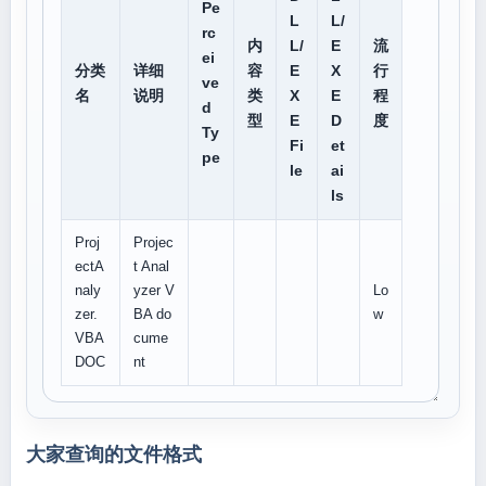
Pe
L
L/
rc
内
L/
E
流
ei
分类
详细
容
E
X
行
ve
名
说明
类
X
E
程
d
型
E
D
度
Ty
Fi
et
pe
le
ai
ls
Proj
Projec
ectA
t Anal
naly
yzer V
Lo
zer.
BA do
w
VBA
cume
DOC
nt
大家查询的文件格式