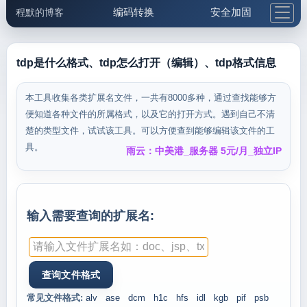
编码转换
安全加固
程默的博客
格式化与前端
网络工具
IP与域名
邮件工具
生活便民
更多工具
tdp是什么格式、tdp怎么打开（编辑）、tdp格式信息
5.1支付宝大红包
本工具收集各类扩展名文件，一共有8000多种，通过查找能够方
便知道各种文件的所属格式，以及它的打开方式。遇到自己不清
楚的类型文件，试试该工具。可以方便查到能够编辑该文件的工
具。
雨云：中美港_服务器 5元/月_独立IP
输入需要查询的扩展名:
常见文件格式:
alv
ase
dcm
h1c
hfs
idl
kgb
pif
psb