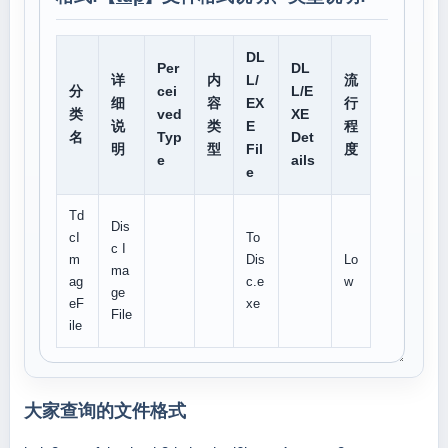
DL
Per
DL
详
内
L/
流
分
cei
L/E
细
容
EX
行
类
ved
XE
说
类
E
程
名
Typ
Det
明
型
Fil
度
e
ails
e
Td
Dis
cI
To
c I
m
Dis
Lo
ma
ag
c.e
w
ge
eF
xe
File
ile
大家查询的文件格式