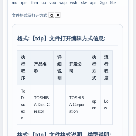
rec
rpm
thm
uu
vob
wdp
wsh
xlw
xps
3gp
8bx
文件格式及打开方式:
格式:【
tdp
】文件打开编辑方式信息:
执
详
执
流
行
产品名
细
开发公
行
行
程
称
说
司
方
程
序
明
式
度
To
Di
TOSHIB
TOSHIB
op
Lo
sc.
A Disc C
A Corpor
en
w
ex
reator
ation
e
格式:【
tdp
】文件格式说明、类型说明: