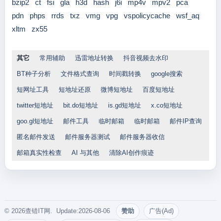
bzip2
ct
fsi
gla
h3d
hash
j6i
mp4v
mpv2
pca
pdn
phps
rrds
txz
vmg
vpg
vspolicycache
wsf_aq
xltm
zx55
其它
常用辅助
迅雷地址转换
抖音视频去水印
BT种子分析
文件格式查询
时间戳转换
google搜索
短网址工具
短地址还原
微博短地址
百度短地址
twitter短地址
bit.do短地址
is.gd短地址
x.co短地址
goo.gl短地址
邮件工具
临时邮箱
临时邮箱
邮件IP查询
匿名邮件发送
邮件服务器测试
邮件服务器收信
邮箱真实性检查
AI 与其他
清除AI创作痕迹
© 2026查错IT网. Update:2026-08-06
赞助
广告(Ad)