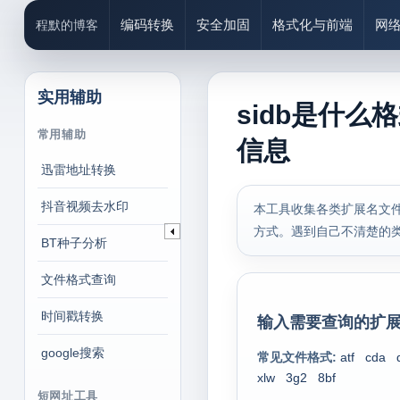
编码转换
安全加固
格式化与前端
网
程默的博客
实用辅助
sidb是什么
常用辅助
信息
迅雷地址转换
抖音视频去水印
本工具收集各类扩展名文件
方式。遇到自己不清楚的
BT种子分析
文件格式查询
时间戳转换
输入需要查询的扩展
google搜索
常见文件格式:
atf
cda
xlw
3g2
8bf
短网址工具