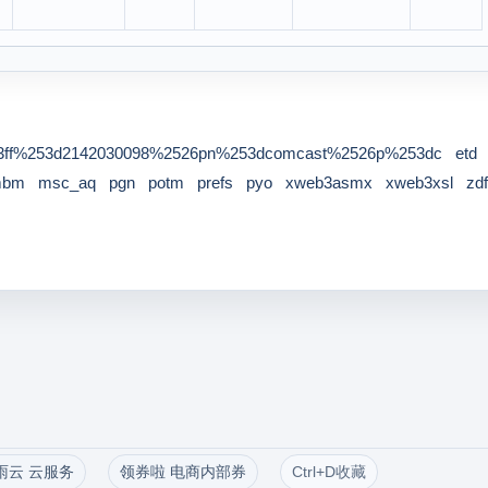
ff%253d2142030098%2526pn%253dcomcast%2526p%253dc
etd
mbm
msc_aq
pgn
potm
prefs
pyo
xweb3asmx
xweb3xsl
zdf
雨云 云服务
领券啦 电商内部券
Ctrl+D收藏