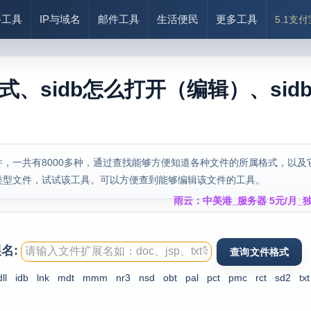
络工具
IP与域名
邮件工具
生活便民
更多工具
5.1支
格式、sidb怎么打开（编辑）、sid
，一共有8000多种，通过查找能够方便知道各种文件的所属格式，以及
类型文件，试试该工具。可以方便查到能够编辑该文件的工具。
雨云：中美港_服务器 5元/月_独
名:
dll
idb
lnk
mdt
mmm
nr3
nsd
obt
pal
pct
pmc
rct
sd2
txt