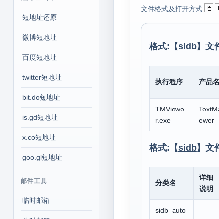
文件格式及打开方式:
短地址还原
微博短地址
格式:【
sidb
】文
百度短地址
twitter短地址
执行程序
产品
bit.do短地址
TMViewe
TextMa
is.gd短地址
r.exe
ewer
x.co短地址
格式:【
sidb
】文
goo.gl短地址
详细
邮件工具
分类名
说明
临时邮箱
sidb_auto