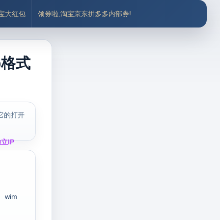
付宝大红包
领券啦,淘宝京东拼多多内部券!
b格式
它的打开
立IP
wim