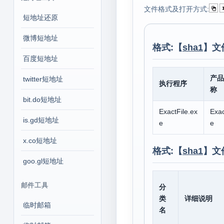
文件格式及打开方式:
短地址还原
微博短地址
格式:【
sha1
】文
百度短地址
产品
twitter短地址
执行程序
称
bit.do短地址
ExactFile.ex
Exac
is.gd短地址
e
e
x.co短地址
格式:【
sha1
】文
goo.gl短地址
邮件工具
分
类
详细说明
临时邮箱
名