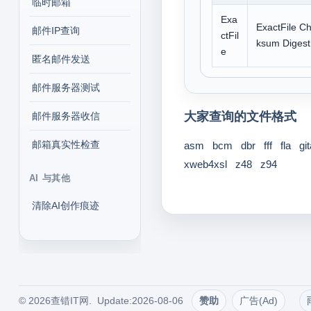
临时邮箱
Exa
ExactFile C
邮件IP查询
ctFil
ksum Digest
e
匿名邮件发送
邮件服务器测试
大家查询的文件格式
邮件服务器收信
邮箱真实性检查
asm
bcm
dbr
fff
fla
gi
xweb4xsl
z48
z94
AI 与其他
清除AI创作痕迹
© 2026查错IT网. Update:2026-08-06
赞助
广告(Ad)