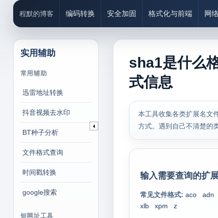
编码转换
安全加固
格式化与前端
网
程默的博客
实用辅助
sha1是什么
常用辅助
式信息
迅雷地址转换
抖音视频去水印
本工具收集各类扩展名文件
方式。遇到自己不清楚的
BT种子分析
文件格式查询
时间戳转换
输入需要查询的扩展
google搜索
常见文件格式:
aco
adn
xlb
xpm
z
短网址工具