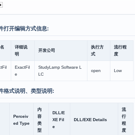
件打开编辑方式信息:
名
详细说
执行方
流行程
开发公司
明
式
度
tFil
ExactFil
StudyLamp Software L
open
Low
e
LC
件格式说明、类型说明:
内
流
DLL/E
Perceiv
容
行
XE Fil
DLL/EXE Details
ed Type
类
程
e
型
度