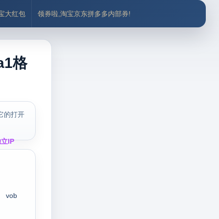
付宝大红包
领券啦,淘宝京东拼多多内部券!
a1格
它的打开
立IP
vob