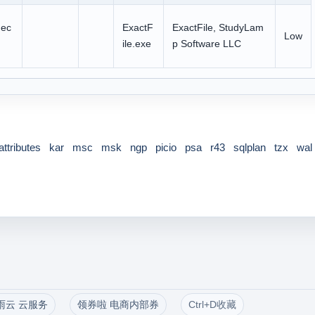
hec
ExactF
ExactFile, StudyLam
Low
ile.exe
p Software LLC
tattributes
kar
msc
msk
ngp
picio
psa
r43
sqlplan
tzx
wal
雨云 云服务
领券啦 电商内部券
Ctrl+D收藏