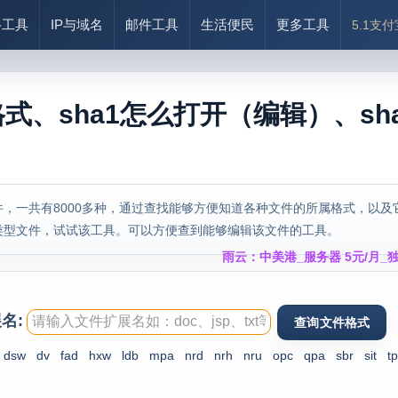
络工具
IP与域名
邮件工具
生活便民
更多工具
5.1支
格式、sha1怎么打开（编辑）、sh
，一共有8000多种，通过查找能够方便知道各种文件的所属格式，以及
类型文件，试试该工具。可以方便查到能够编辑该文件的工具。
雨云：中美港_服务器 5元/月_独
名:
dsw
dv
fad
hxw
ldb
mpa
nrd
nrh
nru
opc
qpa
sbr
sit
tp