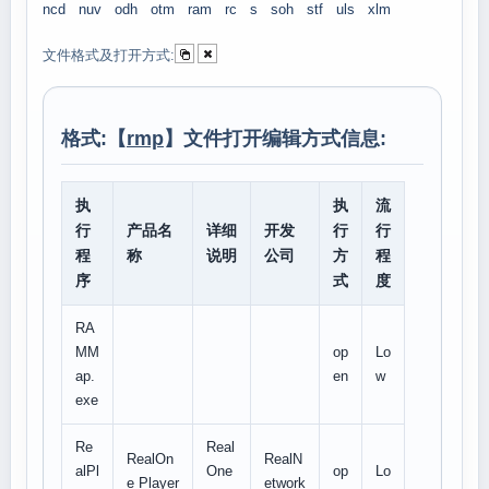
ncd
nuv
odh
otm
ram
rc
s
soh
stf
uls
xlm
文件格式及打开方式:
格式:【
rmp
】文件打开编辑方式信息:
执
执
流
行
产品名
详细
开发
行
行
程
称
说明
公司
方
程
序
式
度
RA
MM
op
Lo
ap.
en
w
exe
Re
Real
RealOn
RealN
alPl
One
op
Lo
e Player
etwork