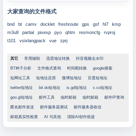
大家查询的文件格式
bnd
bt
camv
docklet
freshroute
gps
gsf
hl7
kmp
m3u8
partial
pixexp
pyo
qhtm
resmoncfg
rvproj
t101
vsixlangpack
vue
zprj
其它
常用辅助
迅雷地址转换
抖音视频去水印
BT种子分析
文件格式查询
时间戳转换
google搜索
短网址工具
短地址还原
微博短地址
百度短地址
twitter短地址
bit.do短地址
is.gd短地址
x.co短地址
goo.gl短地址
邮件工具
临时邮箱
临时邮箱
邮件IP查询
匿名邮件发送
邮件服务器测试
邮件服务器收信
邮箱真实性检查
AI 与其他
清除AI创作痕迹