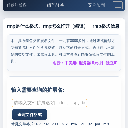
编码转换
安全加固
程默的博客
格式化与前端
网络工具
IP与域名
邮件工具
生活便民
更多工具
rmp是什么格式、rmp怎么打开（编辑）、rmp格式信息
5.1支付宝大红包
本工具收集各类扩展名文件，一共有8000多种，通过查找能够方
便知道各种文件的所属格式，以及它的打开方式。遇到自己不清
楚的类型文件，试试该工具。可以方便查到能够编辑该文件的工
具。
雨云：中美港_服务器 5元/月_独立IP
输入需要查询的扩展名:
常见文件格式:
aw
cer
gsa
h1k
hxv
idl
jar
jod
miz