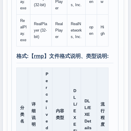
ay.
Play
en
w
(32-bit)
s, Inc.
exe
er
Re
RealPla
Real
RealN
alPl
op
Hi
yer (32-
Play
etwork
ay.
en
gh
bit)
er
s, Inc.
exe
格式:【
rmp
】文件格式说明、类型说明:
P
e
r
D
c
L
e
DL
详
L/
流
分
i
L/E
细
内容
E
行
类
v
XE
说
类型
X
程
名
e
Det
明
E
度
d
ails