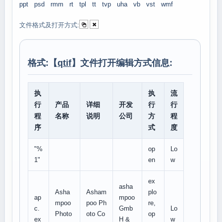
ppt
psd
rmm
rt
tpl
tt
tvp
uha
vb
vst
wmf
文件格式及打开方式:
格式:【
qtif
】文件打开编辑方式信息:
执
执
流
行
产品
详细
开发
行
行
程
名称
说明
公司
方
程
序
式
度
"%
op
Lo
1"
en
w
ex
asha
Asha
Asham
plo
ap
mpoo
mpoo
poo Ph
re,
c.
Gmb
Lo
Photo
oto Co
op
ex
H &
w