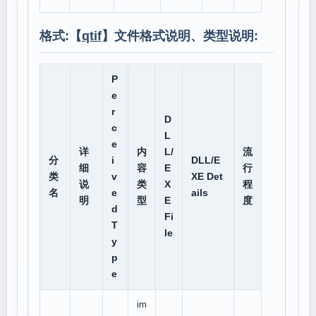
格式:【
qtif
】文件格式说明、类型说明:
P
e
r
D
c
L
e
详
内
L/
流
分
i
DLL/E
细
容
E
行
类
v
XE Det
说
类
X
程
名
e
ails
明
型
E
度
d
Fi
T
le
y
p
e
im