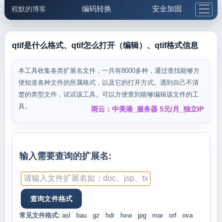
编码转换
安全加固
程默的博客
格式化与前端
网络工具
IP与域名
邮件工具
生活便民
更多工具
qtif是什么格式、qtif怎么打开（编辑）、qtif格式信息
5.1支付宝大红包
本工具收集各类扩展名文件，一共有8000多种，通过查找能够方
便知道各种文件的所属格式，以及它的打开方式。遇到自己不清
楚的类型文件，试试该工具。可以方便查到能够编辑该文件的工
具。
雨云：中美港_服务器 5元/月_独立IP
输入需要查询的扩展名:
常见文件格式:
asl
bau
gz
hdr
hxw
jpg
mar
orf
ova