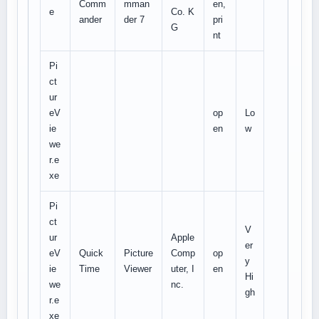
Comm
mman
en,
e
Co. K
ander
der 7
pri
G
nt
Pi
ct
ur
eV
op
Lo
ie
en
w
we
r.e
xe
Pi
ct
V
ur
Apple
er
eV
Quick
Picture
Comp
op
y
ie
Time
Viewer
uter, I
en
Hi
we
nc.
gh
r.e
xe