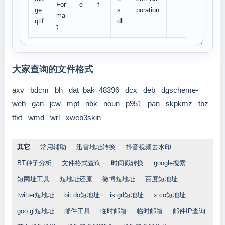
For
e
f
ge.
s.
poration
ma
qtif
dll
t
大家查询的文件格式
axv
bdcm
bh
dat_bak_48396
dcx
deb
dgscheme-
web
gan
jcw
mpf
nbk
noun
p951
pan
skpkmz
tbz
ttxt
wmd
wrl
xweb3skin
其它
常用辅助
迅雷地址转换
抖音视频去水印
BT种子分析
文件格式查询
时间戳转换
google搜索
短网址工具
短地址还原
微博短地址
百度短地址
twitter短地址
bit.do短地址
is.gd短地址
x.co短地址
goo.gl短地址
邮件工具
临时邮箱
临时邮箱
邮件IP查询