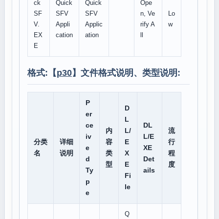
ck
Quick
Quick
Ope
SF
SFV
SFV
n, Ve
Lo
V.
Appli
Applic
rify A
w
EX
cation
ation
ll
E
格式:【
p30
】文件格式说明、类型说明:
P
D
er
L
ce
DL
内
L/
流
iv
L/E
分类
详细
容
E
行
e
XE
名
说明
类
X
程
d
Det
型
E
度
Ty
ails
Fi
p
le
e
Q