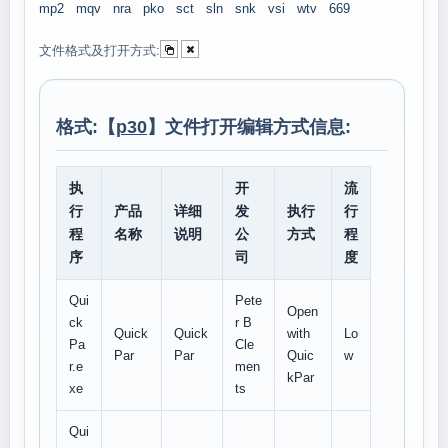
mp2
mqv
nra
pko
sct
sln
snk
vsi
wtv
669
文件格式及打开方式:
格式:【
p30
】文件打开编辑方式信息:
执
开
流
行
产品
详细
发
执行
行
程
名称
说明
公
方式
程
序
司
度
Qui
Pete
Open
ck
r B
Quick
Quick
with
Lo
Pa
Cle
Par
Par
Quic
w
r.e
men
kPar
xe
ts
Qui