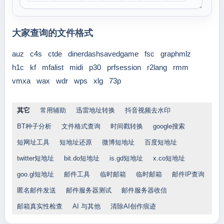
大家查询的文件格式
auz
c4s
ctde
dinerdashsavedgame
fsc
graphmlz
h1c
kf
mfalist
midi
p30
prfsession
r2lang
rmm
vmxa
wax
wdr
wps
xlg
73p
其它
常用辅助
迅雷地址转换
抖音视频去水印
BT种子分析
文件格式查询
时间戳转换
google搜索
短网址工具
短地址还原
微博短地址
百度短地址
twitter短地址
bit.do短地址
is.gd短地址
x.co短地址
goo.gl短地址
邮件工具
临时邮箱
临时邮箱
邮件IP查询
匿名邮件发送
邮件服务器测试
邮件服务器收信
邮箱真实性检查
AI 与其他
清除AI创作痕迹