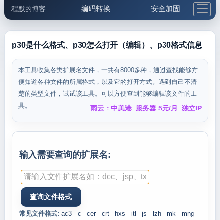
编码转换
安全加固
程默的博客
格式化与前端
网络工具
IP与域名
邮件工具
生活便民
更多工具
p30是什么格式、p30怎么打开（编辑）、p30格式信息
5.1支付宝大红包
本工具收集各类扩展名文件，一共有8000多种，通过查找能够方
便知道各种文件的所属格式，以及它的打开方式。遇到自己不清
楚的类型文件，试试该工具。可以方便查到能够编辑该文件的工
具。
雨云：中美港_服务器 5元/月_独立IP
输入需要查询的扩展名:
常见文件格式:
ac3
c
cer
crt
hxs
itl
js
lzh
mk
mng