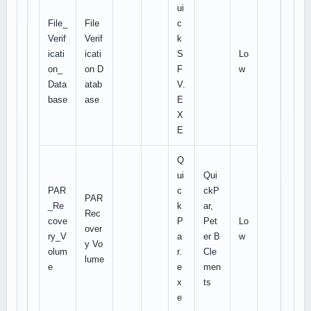
ui
File_
File
c
Verif
Verif
k
icati
icati
S
Lo
on_
on D
F
w
Data
atab
V.
base
ase
E
X
E
Q
ui
Qui
PAR
c
ckP
PAR
_Re
k
ar,
Rec
cove
P
Pet
Lo
over
ry_V
a
er B
w
y Vo
olum
r.
Cle
lume
e
e
men
x
ts
e