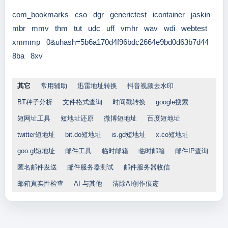
com_bookmarks
cso
dgr
generictest
icontainer
jaskin
mbr
mmv
thm
tut
udc
uff
vmhr
wav
wdi
webtest
xmmmp
0&uhash=5b6a170d4f96bdc2664e9bd0d63b7d44
8ba
8xv
其它
常用辅助
迅雷地址转换
抖音视频去水印
BT种子分析
文件格式查询
时间戳转换
google搜索
短网址工具
短地址还原
微博短地址
百度短地址
twitter短地址
bit.do短地址
is.gd短地址
x.co短地址
goo.gl短地址
邮件工具
临时邮箱
临时邮箱
邮件IP查询
匿名邮件发送
邮件服务器测试
邮件服务器收信
邮箱真实性检查
AI 与其他
清除AI创作痕迹