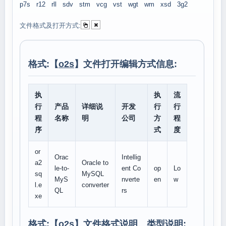
p7s
r12
rll
sdv
stm
vcg
vst
wgt
wm
xsd
3g2
文件格式及打开方式:
格式:【
o2s
】文件打开编辑方式信息:
执
执
流
行
产品
详细说
开发
行
行
程
名称
明
公司
方
程
序
式
度
or
Orac
Intellig
a2
Oracle to
le-to-
ent Co
op
Lo
sq
MySQL
MyS
nverte
en
w
l.e
converter
QL
rs
xe
格式:【
o2s
】文件格式说明、类型说明: