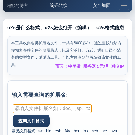
编码转换
安全加固
程默的博客
格式化与前端
网络工具
IP与域名
邮件工具
生活便民
更多工具
o2s是什么格式、o2s怎么打开（编辑）、o2s格式信息
5.1支付宝大红包
本工具收集各类扩展名文件，一共有8000多种，通过查找能够方
便知道各种文件的所属格式，以及它的打开方式。遇到自己不清
楚的类型文件，试试该工具。可以方便查到能够编辑该文件的工
具。
雨云：中美港_服务器 5元/月_独立IP
输入需要查询的扩展名:
常见文件格式:
aw
blg
csh
f4v
hxt
ins
ncb
nre
ova