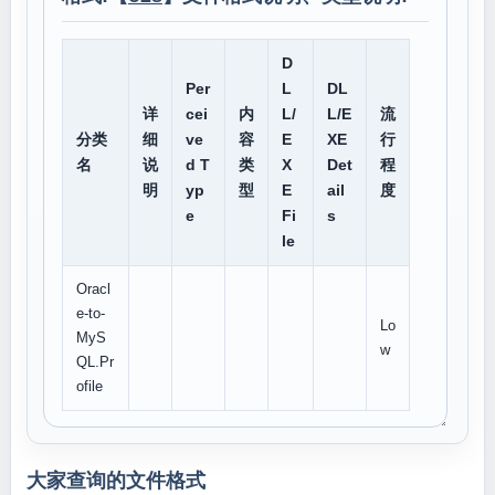
D
Per
L
DL
详
cei
内
L/
L/E
流
分类
细
ve
容
E
XE
行
名
说
d T
类
X
Det
程
明
yp
型
E
ail
度
e
Fi
s
le
Oracl
e-to-
Lo
MyS
w
QL.Pr
ofile
大家查询的文件格式