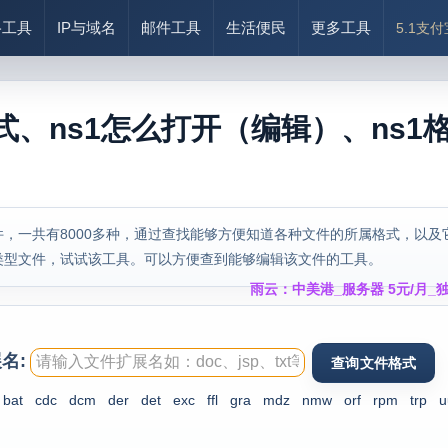
络工具
IP与域名
邮件工具
生活便民
更多工具
5.1支
式、ns1怎么打开（编辑）、ns1
，一共有8000多种，通过查找能够方便知道各种文件的所属格式，以及
类型文件，试试该工具。可以方便查到能够编辑该文件的工具。
雨云：中美港_服务器 5元/月_独
名:
bat
cdc
dcm
der
det
exc
ffl
gra
mdz
nmw
orf
rpm
trp
u