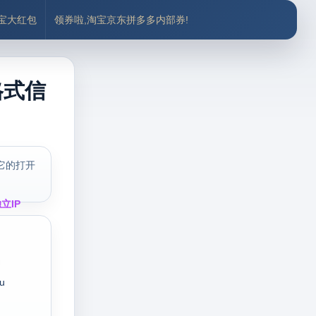
付宝大红包
领券啦,淘宝京东拼多多内部券!
格式信
它的打开
立IP
u