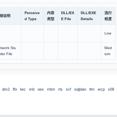
Perceive
内容
DLL/EX
DLL/EXE
流行
细说明
d Type
类型
E File
Details
程度
Low
twork Stu
Med
ler File
ium
dm2
ffo
lwc
mb
oex
rrbm
rts
scf
sqlplan
tlm
wcp
x08