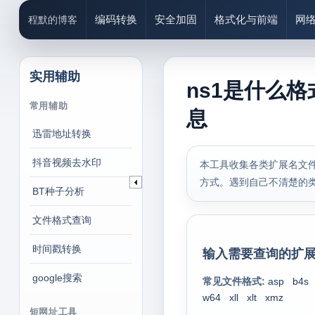
编码转换
安全加固
格式化与前端
网
程默的博客
实用辅助
ns1是什么格
常用辅助
息
迅雷地址转换
抖音视频去水印
本工具收集各类扩展名文件
方式。遇到自己不清楚的
BT种子分析
文件格式查询
时间戳转换
输入需要查询的扩展
google搜索
常见文件格式:
asp
b4s
w64
xll
xlt
xmz
短网址工具