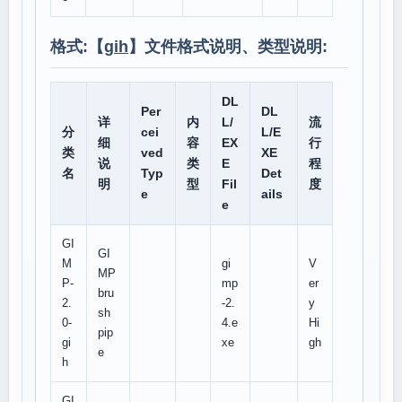
格式:【
gih
】文件格式说明、类型说明:
DL
Per
DL
详
内
L/
流
分
cei
L/E
细
容
EX
行
类
ved
XE
说
类
E
程
名
Typ
Det
明
型
Fil
度
e
ails
e
GI
GI
M
gi
V
MP
P-
mp
er
bru
2.
-2.
y
sh
0-
4.e
Hi
pip
gi
xe
gh
e
h
GI