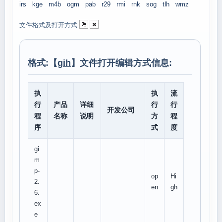
irs
kge
m4b
ogm
pab
r29
rmi
rnk
sog
tlh
wmz
文件格式及打开方式:
格式:【
gih
】文件打开编辑方式信息:
执
执
流
行
产品
详细
行
行
开发公司
程
名称
说明
方
程
序
式
度
gi
m
p-
op
Hi
2.
en
gh
6.
ex
e