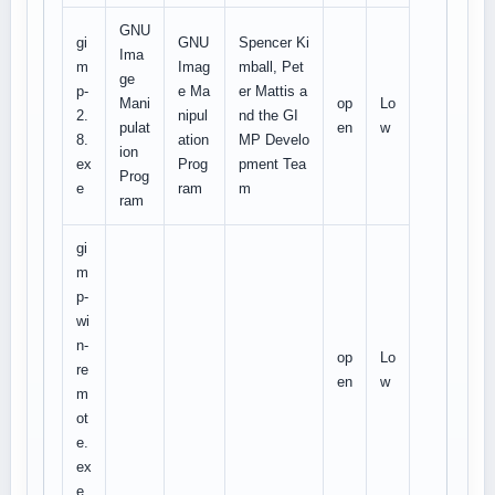
GNU
gi
GNU
Spencer Ki
Ima
m
Imag
mball, Pet
ge
p-
e Ma
er Mattis a
Mani
op
Lo
2.
nipul
nd the GI
pulat
en
w
8.
ation
MP Develo
ion
ex
Prog
pment Tea
Prog
e
ram
m
ram
gi
m
p-
wi
n-
op
Lo
re
en
w
m
ot
e.
ex
e