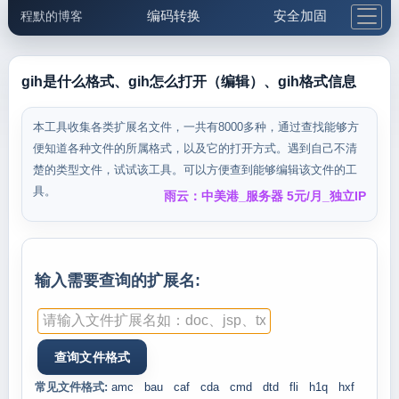
编码转换
安全加固
程默的博客
格式化与前端
网络工具
IP与域名
邮件工具
生活便民
更多工具
gih是什么格式、gih怎么打开（编辑）、gih格式信息
5.1支付宝大红包
本工具收集各类扩展名文件，一共有8000多种，通过查找能够方
便知道各种文件的所属格式，以及它的打开方式。遇到自己不清
楚的类型文件，试试该工具。可以方便查到能够编辑该文件的工
具。
雨云：中美港_服务器 5元/月_独立IP
输入需要查询的扩展名:
常见文件格式:
amc
bau
caf
cda
cmd
dtd
fli
h1q
hxf