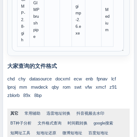
GI
M
gi
MP
M
P-
mp
bru
ed
2.
-2.
sh
iu
8-
6.e
pip
m
gi
xe
e
h
大家查询的文件格式
chd
chy
datasource
docxml
ecw
enb
fpnav
lcf
lproj
mm
mwdeck
qby
rom
swt
vfw
xmcf
z91
zblorb
89x
8bp
其它
常用辅助
迅雷地址转换
抖音视频去水印
BT种子分析
文件格式查询
时间戳转换
google搜索
短网址工具
短地址还原
微博短地址
百度短地址